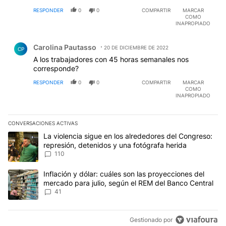
RESPONDER
0
0
COMPARTIR
MARCAR
COMO
INAPROPIADO
Comentario de Carolina Pautasso.
Carolina Pautasso
20 DE DICIEMBRE DE 2022
CP
A los trabajadores con 45 horas semanales nos
corresponde?
RESPONDER
0
0
COMPARTIR
MARCAR
COMO
INAPROPIADO
CONVERSACIONES ACTIVAS
Este listado muestra los artículos con más comentarios en los últim
Un artículo de tendencia con el título "La violencia sigue en los 
La violencia sigue en los alrededores del Congreso:
represión, detenidos y una fotógrafa herida
110
Un artículo de tendencia con el título "Inflación y dólar: cuáles 
Inflación y dólar: cuáles son las proyecciones del
mercado para julio, según el REM del Banco Central
41
Gestionado por