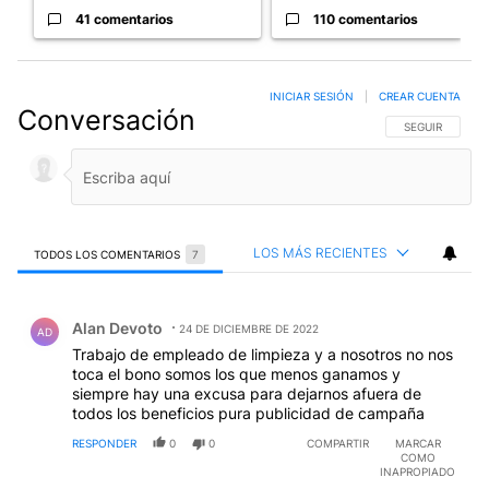
41 comentarios
110 comentarios
INICIAR SESIÓN
|
CREAR CUENTA
Conversación
SIGA ESTA CO
SEGUIR
LOS MÁS RECIENTES
TODOS LOS COMENTARIOS
7
Todos los comentarios
Comentario de Alan Devoto.
Alan Devoto
24 DE DICIEMBRE DE 2022
AD
Trabajo de empleado de limpieza y a nosotros no nos
toca el bono somos los que menos ganamos y
siempre hay una excusa para dejarnos afuera de
todos los beneficios pura publicidad de campaña
RESPONDER
0
0
COMPARTIR
MARCAR
COMO
INAPROPIADO