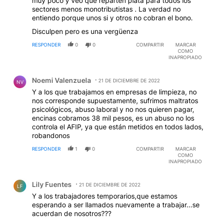
muy poco y veo que reparten plata para todos los
sectores menos monotributistas . La verdad no
entiendo porque unos si y otros no cobran el bono.
Disculpen pero es una vergüenza
RESPONDER
0
0
COMPARTIR
MARCAR
COMO
INAPROPIADO
Comentario de Noemi Valenzuela.
Noemi Valenzuela
21 DE DICIEMBRE DE 2022
NV
Y a los que trabajamos en empresas de limpieza, no
nos corresponde supuestamente, sufrimos maltratos
psicológicos, abuso laboral y no nos quieren pagar,
encinas cobramos 38 mil pesos, es un abuso no los
controla el AFIP, ya que están metidos en todos lados,
robandonos
RESPONDER
1
0
COMPARTIR
MARCAR
COMO
INAPROPIADO
Comentario de Lily Fuentes.
Lily Fuentes
21 DE DICIEMBRE DE 2022
LF
Y a los trabajadores temporarios,que estamos
esperando a ser llamados nuevamente a trabajar...se
acuerdan de nosotros???