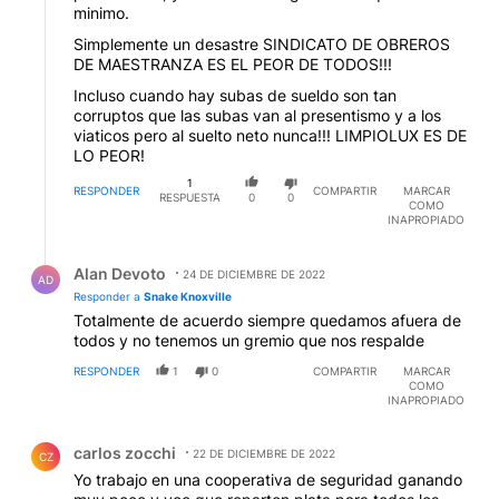
minimo.
Simplemente un desastre SINDICATO DE OBREROS
DE MAESTRANZA ES EL PEOR DE TODOS!!!
Incluso cuando hay subas de sueldo son tan
corruptos que las subas van al presentismo y a los
viaticos pero al suelto neto nunca!!! LIMPIOLUX ES DE
LO PEOR!
1
RESPONDER
COMPARTIR
MARCAR
RESPUESTA
0
0
COMO
INAPROPIADO
Respuesta de Alan Devoto.
Alan Devoto
24 DE DICIEMBRE DE 2022
AD
Responder a
Snake Knoxville
Totalmente de acuerdo siempre quedamos afuera de
todos y no tenemos un gremio que nos respalde
RESPONDER
1
0
COMPARTIR
MARCAR
COMO
INAPROPIADO
Comentario de carlos zocchi.
carlos zocchi
22 DE DICIEMBRE DE 2022
CZ
Yo trabajo en una cooperativa de seguridad ganando