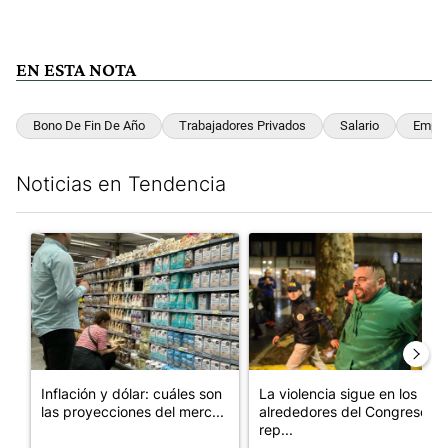
EN ESTA NOTA
Bono De Fin De Año
Trabajadores Privados
Salario
Empr
Noticias en Tendencia
Este listado muestra los artículos con más comentarios en los últim
Un artículo de tendencia con el título "Inflación y dólar: cuále
Un artículo de tendencia con e
Inflación y dólar: cuáles son
La violencia sigue en los
las proyecciones del merc...
alrededores del Congreso:
rep...