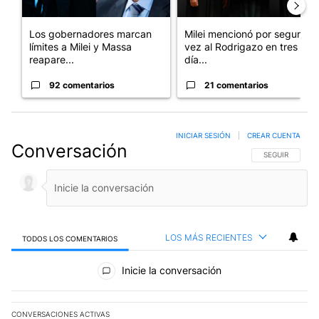
Los gobernadores marcan
Milei mencionó por segunda
límites a Milei y Massa
vez al Rodrigazo en tres
reapare...
día...
92 comentarios
21 comentarios
INICIAR SESIÓN
|
CREAR CUENTA
Conversación
SIGA ESTA CO
SEGUIR
LOS MÁS RECIENTES
TODOS LOS COMENTARIOS
Todos los comentarios
Inicie la conversación
CONVERSACIONES ACTIVAS