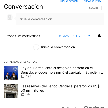
INICIAR SESIÓN
|
CREAR CUENTA
Conversación
SIGA ESTA CO
SEGUIR
LOS MÁS RECIENTES
TODOS LOS COMENTARIOS
Todos los comentarios
Inicie la conversación
CONVERSACIONES ACTIVAS
Este listado muestra los artículos con más comentarios en los últim
Un artículo de tendencia con el título "Ley de Tierras: ante el ri
Ley de Tierras: ante el riesgo de derrota en el
Senado, el Gobierno eliminó el capítulo más polémico
del proyecto
298
Un artículo de tendencia con el título "Las reservas del Banco Ce
Las reservas del Banco Central superaron los US$
50 mil millones
39