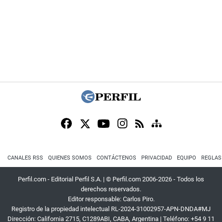
CANALES RSS
QUIENES SOMOS
CONTÁCTENOS
PRIVACIDAD
EQUIPO
REGLAS
Perfil.com - Editorial Perfil S.A.
| © Perfil.com 2006-2026 - Todos los
derechos reservados.
Editor responsable: Carlos Piro.
Registro de la propiedad intelectual RL-2024-31002957-APN-DNDA#MJ
Dirección:
California 2715
,
C1289ABI
,
CABA, Argentina
| Teléfono:
+54 9 11