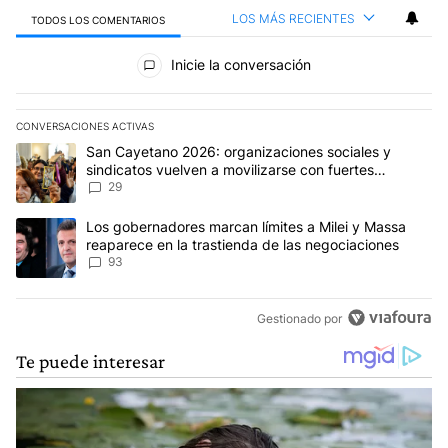
LOS MÁS RECIENTES
TODOS LOS COMENTARIOS
Todos los comentarios
Inicie la conversación
CONVERSACIONES ACTIVAS
Este listado muestra los artículos con más comentarios en los últim
Un artículo de tendencia con el título "San Cayetano 2026: organi
San Cayetano 2026: organizaciones sociales y
sindicatos vuelven a movilizarse con fuertes
reclamos al Gobierno
29
Un artículo de tendencia con el título "Los gobernadores marcan l
Los gobernadores marcan límites a Milei y Massa
reaparece en la trastienda de las negociaciones
93
Gestionado por