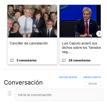
Este listado muestra los artículos con más comentarios en los últim
Un artículo de tendencia con el título "Canciller de cancelación
Un artículo de tendencia con e
Canciller de cancelación
Luis Caputo aclaró sus
dichos sobre los “tarados” y
neg...
3 comentarios
28 comentarios
INICIAR SESIÓN
|
CREAR CUENTA
Conversación
SIGA ESTA CO
SEGUIR