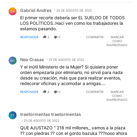
Comentario de Gabriel Andres.
Gabriel Andres
25 DE AGOSTO DE 2022
GA
El primer recorte debería ser EL SUELDO DE TODOS
LOS POLÍTICOS..Haci ven como los trabajadores la
estamos pasando.
RESPONDER
3
0
COMPARTIR
MARCAR
COMO
INAPROPIADO
Comentario de Neo Crasas.
Neo Crasas
25 DE AGOSTO DE 2022
NC
Y el inútil Ministerio de la Mujer? Si quisiera poner
orden empezaría por eliminarlo, no sirvió para nada
desde su creación, más que para realizar eventos,
redecorar oficinas y acomodar a amigas....
RESPONDER
4
0
COMPARTIR
MARCAR
COMO
INAPROPIADO
Comentario de traetormentas traetormentas.
traetormentas traetormentas
TT
25 DE AGOSTO DE 2022
QUE AJUSTAZO '' 218 mil millones,, vamos a la plaza
?? con piedras ?? con el gordo bazuka ???nooo ahora