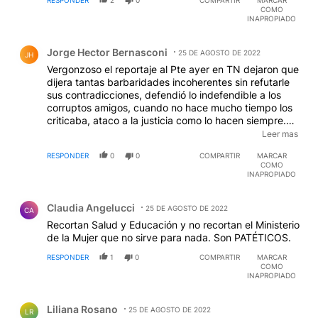
COMO
INAPROPIADO
Comentario de Jorge Hector Bernasconi.
Jorge Hector Bernasconi
25 DE AGOSTO DE 2022
JH
Vergonzoso el reportaje al Pte ayer en TN dejaron que
dijera tantas barbaridades incoherentes sin refutarle
sus contradicciones, defendió lo indefendible a los
corruptos amigos, cuando no hace mucho tiempo los
criticaba, ataco a la justicia como lo hacen siempre.
País descompuesto, inmerso en una corrupción
Leer mas
generalizada donde el poder político gobernante se
RESPONDER
0
0
COMPARTIR
MARCAR
hunde mas dia a dia destruyendo a la sociedad
COMO
honesta que implora por trabajo, salud, bienestar
INAPROPIADO
económico, seguridad y justicia como lo tienen los
Comentario de Claudia Angelucci.
Países serios y prósperos. Que lejos quedo La
Claudia Angelucci
Argentina de todos esos valores.
25 DE AGOSTO DE 2022
CA
Recortan Salud y Educación y no recortan el Ministerio
de la Mujer que no sirve para nada. Son PATÉTICOS.
RESPONDER
1
0
COMPARTIR
MARCAR
COMO
INAPROPIADO
Comentario de Liliana Rosano.
Liliana Rosano
25 DE AGOSTO DE 2022
LR