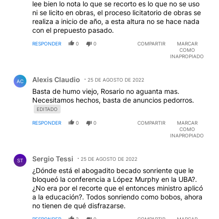
lee bien lo nota lo que se recorto es lo que no se uso
ni se licito en obras, el proceso licitatorio de obras se
realiza a inicio de año, a esta altura no se hace nada
con el prepuesto pasado.
RESPONDER
0
0
COMPARTIR
MARCAR
COMO
INAPROPIADO
Comentario de Alexis Claudio.
Alexis Claudio
25 DE AGOSTO DE 2022
AC
Basta de humo viejo, Rosario no aguanta mas.
Necesitamos hechos, basta de anuncios pedorros.
EDITADO
RESPONDER
0
0
COMPARTIR
MARCAR
COMO
INAPROPIADO
Comentario de Sergio Tessi.
Sergio Tessi
25 DE AGOSTO DE 2022
ST
¿Dónde está el abogadito becado sonriente que le
bloqueó la conferencia a López Murphy en la UBA?.
¿No era por el recorte que el entonces ministro aplicó
a la educación?. Todos sonriendo como bobos, ahora
no tienen de qué disfrazarse.
RESPONDER
2
0
COMPARTIR
MARCAR