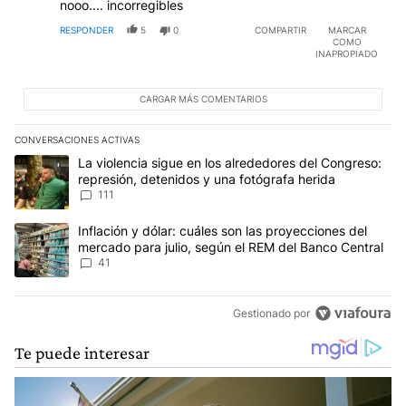
nooo.... incorregibles
RESPONDER
5
0
COMPARTIR
MARCAR
COMO
INAPROPIADO
CARGAR MÁS COMENTARIOS
CONVERSACIONES ACTIVAS
Este listado muestra los artículos con más comentarios en los últim
Un artículo de tendencia con el título "La violencia sigue en los 
La violencia sigue en los alrededores del Congreso:
represión, detenidos y una fotógrafa herida
111
Un artículo de tendencia con el título "Inflación y dólar: cuáles 
Inflación y dólar: cuáles son las proyecciones del
mercado para julio, según el REM del Banco Central
41
Gestionado por