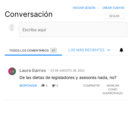
INICIAR SESIÓN
|
CREAR CUENTA
Conversación
SIGA ESTA CO
SEGUIR
LOS MÁS RECIENTES
TODOS LOS COMENTARIOS
47
Todos los comentarios
Comentario de Laura Garros.
Laura Garros
25 DE AGOSTO DE 2022
LG
De las dietas de legisladores y asesores nada, no?
RESPONDER
0
0
COMPARTIR
MARCAR
COMO
INAPROPIADO