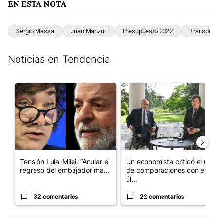
EN ESTA NOTA
Sergio Massa
Juan Manzur
Presupuesto 2022
Transport
Noticias en Tendencia
Este listado muestra los artículos con más comentarios en los últim
Un artículo de tendencia con el título "Tensión Lula-Milei: “A
Un artículo de tendencia con 
Tensión Lula-Milei: “Anular el
Un economista criticó el uso
regreso del embajador ma...
de comparaciones con el
úl...
32 comentarios
22 comentarios