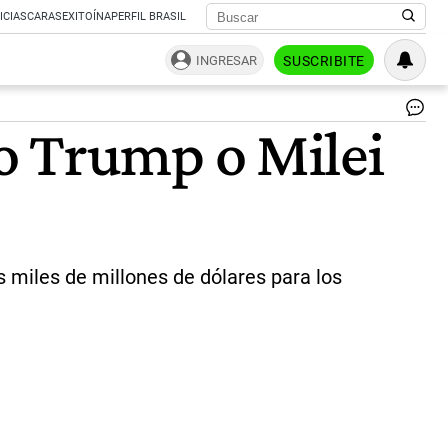
ICIAS
CARAS
EXITOÍNA
PERFIL BRASIL
INGRESAR
SUSCRIBITE
Cr
o Trump o Milei
|
AF
s miles de millones de dólares para los