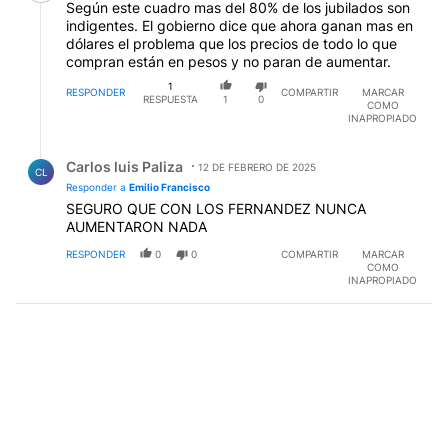
Según este cuadro mas del 80% de los jubilados son
indigentes. El gobierno dice que ahora ganan mas en
dólares el problema que los precios de todo lo que
compran están en pesos y no paran de aumentar.
1
RESPONDER
COMPARTIR
MARCAR
RESPUESTA
1
0
COMO
INAPROPIADO
Respuesta de Carlos luis Paliza.
Carlos luis Paliza
12 DE FEBRERO DE 2025
CL
Responder a
Emilio Francisco
SEGURO QUE CON LOS FERNANDEZ NUNCA
AUMENTARON NADA
RESPONDER
0
0
COMPARTIR
MARCAR
COMO
INAPROPIADO