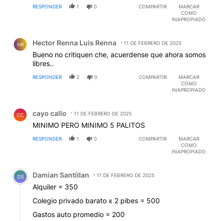
RESPONDER
1
0
COMPARTIR
MARCAR
COMO
INAPROPIADO
Comentario de Hector Renna Luis Renna.
Hector Renna Luis Renna
11 DE FEBRERO DE 2025
HR
Bueno no critiquen che, acuerdense que ahora somos
libres..
RESPONDER
2
0
COMPARTIR
MARCAR
COMO
INAPROPIADO
Comentario de cayo callo.
cayo callo
11 DE FEBRERO DE 2025
CC
MINIMO PERO MINIMO 5 PALITOS
RESPONDER
1
0
COMPARTIR
MARCAR
COMO
INAPROPIADO
Comentario de Damian Santillan.
Damian Santillan
11 DE FEBRERO DE 2025
DS
Alquiler = 350
Colegio privado barato x 2 pibes = 500
Gastos auto promedio = 200