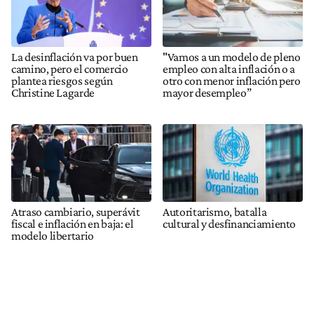
La desinflación va por buen
"Vamos a un modelo de pleno
camino, pero el comercio
empleo con alta inflación o a
plantea riesgos según
otro con menor inflación pero
Christine Lagarde
mayor desempleo”
Atraso cambiario, superávit
Autoritarismo, batalla
fiscal e inflación en baja: el
cultural y desfinanciamiento
modelo libertario