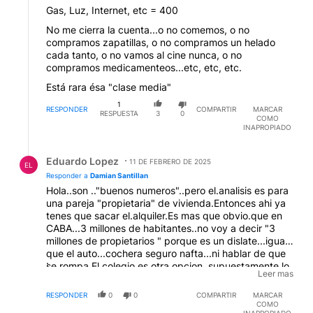
Gas, Luz, Internet, etc = 400
No me cierra la cuenta...o no comemos, o no
compramos zapatillas, o no compramos un helado
cada tanto, o no vamos al cine nunca, o no
compramos medicamenteos...etc, etc, etc.
Está rara ésa "clase media"
1
RESPONDER
COMPARTIR
MARCAR
RESPUESTA
3
0
COMO
INAPROPIADO
Respuesta de Eduardo Lopez.
Eduardo Lopez
11 DE FEBRERO DE 2025
EL
Responder a
Damian Santillan
Hola..son .."buenos numeros"..pero el.analisis es para
una pareja "propietaria" de vivienda.Entonces ahi ya
tenes que sacar el.alquiler.Es mas que obvio.que en
CABA...3 millones de habitantes..no voy a decir "3
millones de propietarios " porque es un dislate...igual
que el auto...cochera seguro nafta...ni hablar de que
.
se rompa.El colegio.es otra opcion..supuestamente lo
Leer mas
"privado" es mejor..pero en CABA...el ombligo del
ispa..si no tenes una educacion publica
RESPONDER
0
0
COMPARTIR
MARCAR
"decente"entonces estamos al forno...despues
COMO
INAPROPIADO