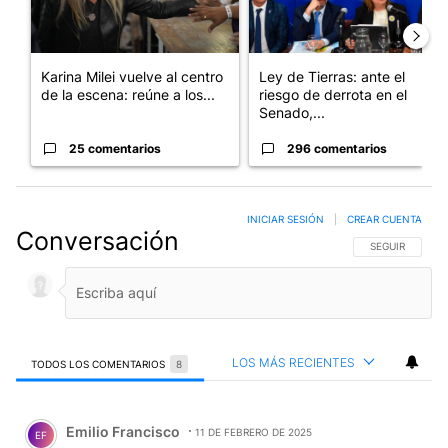
Karina Milei vuelve al centro
Ley de Tierras: ante el
de la escena: reúne a los...
riesgo de derrota en el
Senado,...
25 comentarios
296 comentarios
INICIAR SESIÓN
|
CREAR CUENTA
Conversación
SIGA ESTA CO
SEGUIR
LOS MÁS RECIENTES
TODOS LOS COMENTARIOS
8
Todos los comentarios
Comentario de Emilio Francisco.
Emilio Francisco
11 DE FEBRERO DE 2025
EF