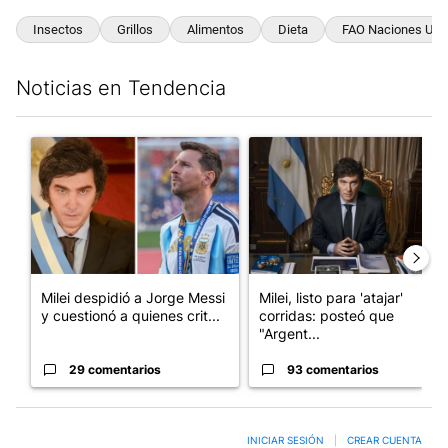
Insectos
Grillos
Alimentos
Dieta
FAO Naciones Uni
Noticias en Tendencia
Este listado muestra los artículos con más comentarios en los últim
Un artículo de tendencia con el título "Milei despidió a Jorge 
Un artículo de tendencia con el
Milei despidió a Jorge Messi
Milei, listo para 'atajar'
y cuestionó a quienes crit...
corridas: posteó que
"Argent...
29 comentarios
93 comentarios
INICIAR SESIÓN
|
CREAR CUENTA