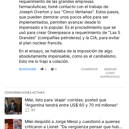
requerimiento de las grandes empresas
farmacéuticas; tomé contacto con el trabajo de
Joseph Overton y sus "Cinco Ventanas". Estos pasos,
que pueden demorar unos pocos años para ser
implementados, permiten avanzar desde lo
impensado a lo popular. Es el procedimiento que se
usó para crear Greenpeace a requerimiento de "Las 5
Grandes" (compañías petroleras) y la CIA, para evitar
el plan nuclear francés.
En el ensayo, se hablaba de la imposición de algo
absolutamente impensable, como es el canibalismo.
Esto me lo trajo a colación.
RESPONDER
2
0
COMPARTIR
MARCAR
COMO
INAPROPIADO
CONVERSACIONES ACTIVAS
Este listado muestra los artículos con más comentarios en los últim
Un artículo de tendencia con el título "Milei, listo para 'atajar' 
Milei, listo para 'atajar' corridas: posteó que
"Argentina tendrá entre US$ 60 y 70 mil millones"
93
Un artículo de tendencia con el título "Milei despidió a Jorge Mes
Milei despidió a Jorge Messi y cuestionó a quienes
criticaron a Lionel: “Da vergüenza pensar que hubo