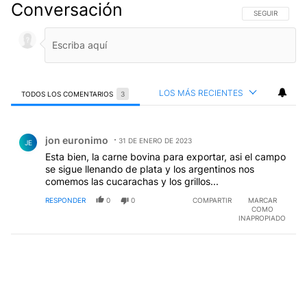
Conversación
SIGA ESTA CO
SEGUIR
LOS MÁS RECIENTES
TODOS LOS COMENTARIOS
3
Todos los comentarios
Comentario de jon euronimo.
jon euronimo
31 DE ENERO DE 2023
JE
Esta bien, la carne bovina para exportar, asi el campo
se sigue llenando de plata y los argentinos nos
comemos las cucarachas y los grillos...
RESPONDER
0
0
COMPARTIR
MARCAR
COMO
INAPROPIADO