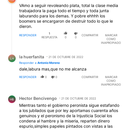
VAmo a seguir revoleando plata, total la clase media
trabajadora la paga todo el tiempo y toda junta
laburando para los demas. Y pobre ehhhh los
boomers se encargaron de destruir todo lo que le
dieron.
1
RESPONDER
COMPARTIR
MARCAR
RESPUESTA
0
0
COMO
INAPROPIADO
Respuesta de la huerfanita.
la huerfanita
21 DE OCTUBRE DE 2022
LH
Responder a
Antonio Moreno
dale,labura mas,que no me alcanza
RESPONDER
0
0
COMPARTIR
MARCAR
COMO
INAPROPIADO
Comentario de Hector Bencivengo.
Hector Bencivengo
21 DE OCTUBRE DE 2022
HB
Mientras tanto el gobierno peronista sigue estafando
a los jubilados que por ley aportamas cuarenta años
genuinos y el peronismo de la Injusticia Social los
condena al hambre y la miseria, reparten dinero
espurio,simples papeles pintados con vistas a las