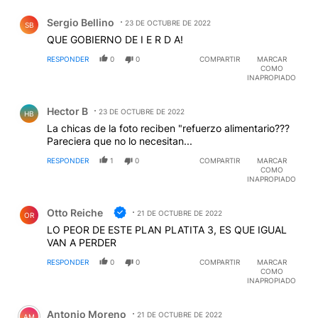
Comentario de Sergio Bellino.
Sergio Bellino
23 DE OCTUBRE DE 2022
SB
QUE GOBIERNO DE I E R D A!
RESPONDER
0
0
COMPARTIR
MARCAR
COMO
INAPROPIADO
Comentario de Hector B.
Hector B
23 DE OCTUBRE DE 2022
HB
La chicas de la foto reciben "refuerzo alimentario???
Pareciera que no lo necesitan...
RESPONDER
1
0
COMPARTIR
MARCAR
COMO
INAPROPIADO
Comentario de Otto Reiche.
Otto Reiche
21 DE OCTUBRE DE 2022
OR
LO PEOR DE ESTE PLAN PLATITA 3, ES QUE IGUAL
VAN A PERDER
RESPONDER
0
0
COMPARTIR
MARCAR
COMO
INAPROPIADO
Comentario de Antonio Moreno.
Antonio Moreno
21 DE OCTUBRE DE 2022
AM