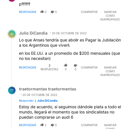
pffffff
RESPONDER
0
0
COMPARTIR
MARCAR
COMO
INAPROPIADO
Comentario de Julio DiCandia.
Julio DiCandia
20 DE OCTUBRE DE 2022
JD
Lo que Anses tendría que abolir es Pagar la Jubilación
a los Argentinos que viven\
en los EE.UU. a un promedio de $200 mensuales (que
no los necesitan)
2
RESPONDER
COMPARTIR
MARCAR
RESPUESTAS
0
0
COMO
INAPROPIADO
Respuesta de traetormentas traetormentas.
traetormentas traetormentas
TT
20 DE OCTUBRE DE 2022
Responder a
Julio DiCandia
Estoy de acuerdo, si seguimos dándole plata a todo el
mundo, llegará el momento que los sindicalistas no
puedan comprarse un audi 6
RESPONDER
2
0
COMPARTIR
MARCAR
COMO