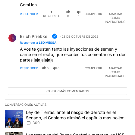
Comi lon.
1
RESPONDER
COMPARTIR
MARCAR
RESPUESTA
0
1
COMO
INAPROPIADO
Respuesta de Erich Priebke.
Erich Priebke
28 DE OCTUBRE DE 2022
EP
Responder a
LEO MESSA
A vos te gustan tanto las inyecciones de semen y
carne en el recto, que escribis tus comentarios en dos
partes jajajajajaja
RESPONDER
0
0
COMPARTIR
MARCAR
COMO
INAPROPIADO
CARGAR MÁS COMENTARIOS
CONVERSACIONES ACTIVAS
Este listado muestra los artículos con más comentarios en los últim
Un artículo de tendencia con el título "Ley de Tierras: ante el ri
Ley de Tierras: ante el riesgo de derrota en el
Senado, el Gobierno eliminó el capítulo más polémico
del proyecto
300
Un artículo de tendencia con el título "Las reservas del Banco Ce
Las reservas del Banco Central superaron los US$