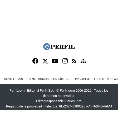
CANALES RSS
QUIENES SOMOS
CONTÁCTENOS
PRIVACIDAD
EQUIPO
REGLAS
Perfil.com - Editorial Perfil S.A.
| © Perfil.com 2006-2026 - Todos los
derechos reservados.
Editor responsable: Carlos Piro.
Registro de la propiedad intelectual RL-2024-31002957-APN-DNDA#MJ
Dirección:
California 2715
,
C1289ABI
,
CABA, Argentina
| Teléfono:
+54 9 11
3453 4567
| E-mail:
atencion@perfil.com