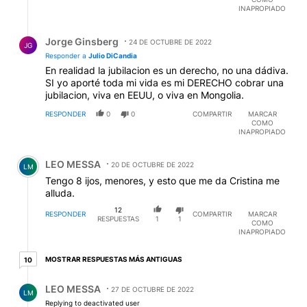
INAPROPIADO
Respuesta de Jorge Ginsberg.
Jorge Ginsberg
24 DE OCTUBRE DE 2022
JG
Responder a
Julio DiCandia
En realidad la jubilacion es un derecho, no una dádiva.
SI yo aporté toda mi vida es mi DERECHO cobrar una
jubilacion, viva en EEUU, o viva en Mongolia.
RESPONDER
0
0
COMPARTIR
MARCAR
COMO
INAPROPIADO
Comentario de LEO MESSA.
LEO MESSA
20 DE OCTUBRE DE 2022
LM
Tengo 8 ijos, menores, y esto que me da Cristina me
alluda.
12
RESPONDER
COMPARTIR
MARCAR
RESPUESTAS
1
1
COMO
INAPROPIADO
10 respuestas más antiguas
MOSTRAR RESPUESTAS MÁS ANTIGUAS
10
Respuesta de LEO MESSA.
LEO MESSA
27 DE OCTUBRE DE 2022
LM
Replying to deactivated user