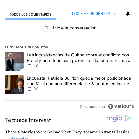
LOS MÁS RECIENTES
TODOS LOS COMENTARIOS
Todos los comentarios
Inicie la conversación
CONVERSACIONES ACTIVAS
Este listado muestra los artículos con más comentarios en los últim
Un artículo de tendencia con el título "Las incosistencias de Quir
Las incosistencias de Quirno sobre el conflicto con
Brasil y una definición polémica: "La soberania es un
concepto antiguo"
49
Un artículo de tendencia con el título "Encuesta: Patricia Bullri
Encuesta: Patricia Bullrich queda mejor posicionada
que Milei con una diferencia de 8 puntos en imagen
negativa
39
Gestionado por