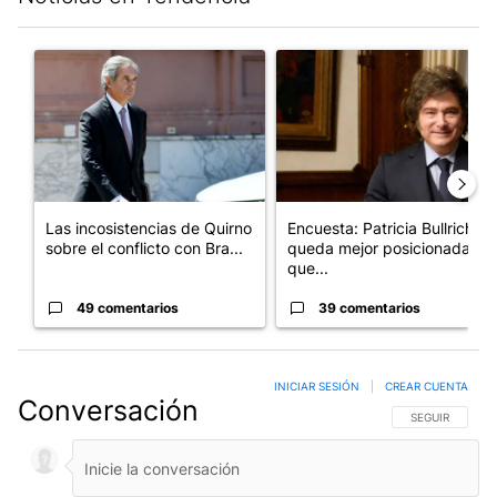
Este listado muestra los artículos con más comentarios en los últim
Un artículo de tendencia con el título "Las incosistencias de Qu
Un artículo de tendencia con e
Las incosistencias de Quirno
Encuesta: Patricia Bullrich
sobre el conflicto con Bra...
queda mejor posicionada
que...
49 comentarios
39 comentarios
INICIAR SESIÓN
|
CREAR CUENTA
Conversación
SIGA ESTA CO
SEGUIR