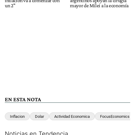
inflación va a comenzar con
argentinos apoyan la cirugía
un 2"
mayor de Milei a la economía
EN ESTA NOTA
Inflacion
Dolar
Actividad Economica
FocusEconomics
Noticias en Tendencia