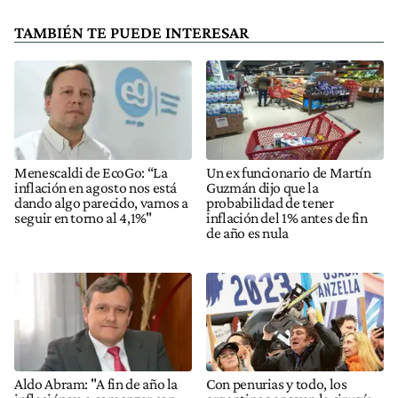
TAMBIÉN TE PUEDE INTERESAR
Menescaldi de EcoGo: “La
Un ex funcionario de Martín
inflación en agosto nos está
Guzmán dijo que la
dando algo parecido, vamos a
probabilidad de tener
seguir en torno al 4,1%"
inflación del 1% antes de fin
de año es nula
Aldo Abram: "A fin de año la
Con penurias y todo, los