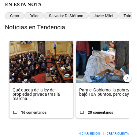
EN ESTA NOTA
Cepo
Dólar
Salvador Di Stéfano
Javier Milei
Toto Ca
Noticias en Tendencia
Este listado muestra los artículos con más comentarios en los últimos 
Un artículo de tendencia con el título "Qué queda de la ley de propie
Un artículo de tendencia con el 
Qué queda de la ley de
Para el Gobierno, la pobreza
propiedad privada tras la
bajó 10,9 puntos, pero cay...
marcha...
16 comentarios
20 comentarios
INICIAR SESIÓN
|
CREAR CUENTA