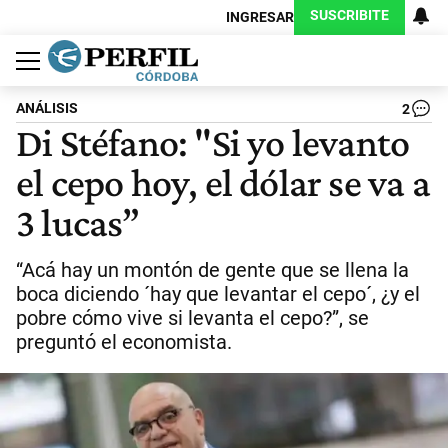
SUSCRIBITE
INGRESAR
Política
Economía
Judiciales
Sociedad
Cultura
Espectáculos
Deportes
Protagonistas
ANÁLISIS
2
Di Stéfano: "Si yo levanto
el cepo hoy, el dólar se va a
3 lucas”
“Acá hay un montón de gente que se llena la
boca diciendo ´hay que levantar el cepo´, ¿y el
pobre cómo vive si levanta el cepo?”, se
preguntó el economista.