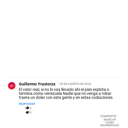
Comentario de Guillermo Yrastorza.
Guillermo Yrastorza
20 DE AGOSTO DE 2024
GY
El valor real, si no lo vas llevado ahi el pàis explota o
termina como venezuela Nadie que no venga a robar
traera un dolar con esta gente y en estas codiuciones
RESPONDER
0
0
COMPARTIR
MARCAR
COMO
INAPROPIADO