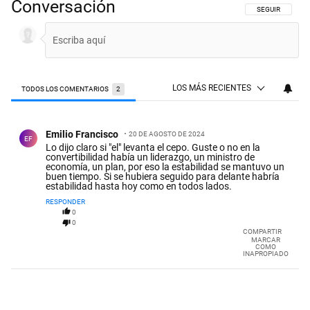
Conversación
SIGA ESTA CON
SEGUIR
LOS MÁS RECIENTES
TODOS LOS COMENTARIOS
2
Todos los comentarios
Comentario de Emilio Francisco.
Emilio Francisco
20 DE AGOSTO DE 2024
EF
Lo dijo claro si "el" levanta el cepo. Guste o no en la
convertibilidad había un liderazgo, un ministro de
economía, un plan, por eso la estabilidad se mantuvo un
buen tiempo. Si se hubiera seguido para delante habría
estabilidad hasta hoy como en todos lados.
RESPONDER
0
0
COMPARTIR
MARCAR
COMO
INAPROPIADO