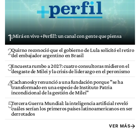
1
¡Mirá en vivo +Perfil!: un canal con gente que piensa
2
Quirno reconoció que el gobierno de Lula solicitó el retiro
del embajador argentino en Brasil
3
Encuesta rumbo a 2027: cuatro consultoras midieron el
desgaste de Milei y la crisis de liderazgo en el peronismo
4
Cachanosky renunció a una fundación porque "se ha
transformado en una especie de Instituto Patria
incondicional de la gestión de Milei"
5
Tercera Guerra Mundial: la inteligencia artificial reveló
cuáles serían los primeros países latinoamericanos en ser
derrotados
VER MÁS