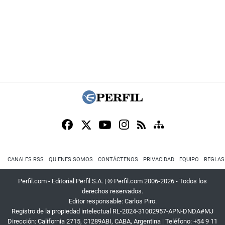
CANALES RSS
QUIENES SOMOS
CONTÁCTENOS
PRIVACIDAD
EQUIPO
REGLAS
Perfil.com - Editorial Perfil S.A.
| © Perfil.com 2006-2026 - Todos los
derechos reservados.
Editor responsable: Carlos Piro.
Registro de la propiedad intelectual RL-2024-31002957-APN-DNDA#MJ
Dirección:
California 2715
,
C1289ABI
,
CABA, Argentina
| Teléfono:
+54 9 11