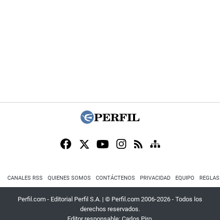
CANALES RSS
QUIENES SOMOS
CONTÁCTENOS
PRIVACIDAD
EQUIPO
REGLAS
Perfil.com - Editorial Perfil S.A.
| © Perfil.com 2006-2026 - Todos los
derechos reservados.
Editor responsable: Carlos Piro.