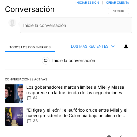
INICIAR SESIÓN
|
CREAR CUENTA
Conversación
SIGA ESTA CO
SEGUIR
LOS MÁS RECIENTES
TODOS LOS COMENTARIOS
Todos los comentarios
Inicie la conversación
CONVERSACIONES ACTIVAS
Este listado muestra los artículos con más comentarios en los últim
Un artículo de tendencia con el título "Los gobernadores marcan l
Los gobernadores marcan límites a Milei y Massa
reaparece en la trastienda de las negociaciones
84
Un artículo de tendencia con el título ""El tigre y el león": el eu
"El tigre y el león": el eufórico cruce entre Milei y el
nuevo presidente de Colombia bajo un clima de
máxima tensión
33