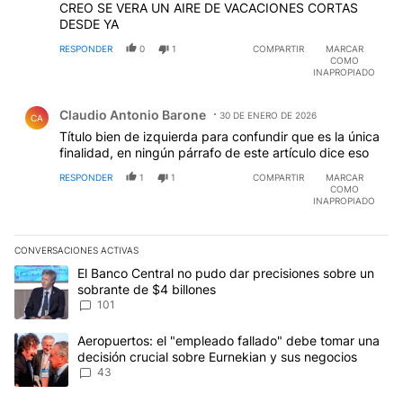
CREO SE VERA UN AIRE DE VACACIONES CORTAS
DESDE YA
RESPONDER
0
1
COMPARTIR
MARCAR
COMO
INAPROPIADO
Comentario de Claudio Antonio Barone.
Claudio Antonio Barone
30 DE ENERO DE 2026
CA
Título bien de izquierda para confundir que es la única
finalidad, en ningún párrafo de este artículo dice eso
RESPONDER
1
1
COMPARTIR
MARCAR
COMO
INAPROPIADO
CONVERSACIONES ACTIVAS
Este listado muestra los artículos con más comentarios en los últim
Un artículo de tendencia con el título "El Banco Central no pudo 
El Banco Central no pudo dar precisiones sobre un
sobrante de $4 billones
101
Un artículo de tendencia con el título "Aeropuertos: el "empleado
Aeropuertos: el "empleado fallado" debe tomar una
decisión crucial sobre Eurnekian y sus negocios
43