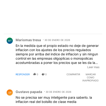
Comentario de Mariomas tresa.
Mariomas tresa
30 DE ENERO DE 2026
MT
En la medida que el propio estado no deje de generar
inflacion con los ajustes de los precios regulados
siempre por arriba del indice de inflacion y sin ningun
control en las empresas oligoplicas o monopolicas
acostumbradas a poner los precios que se les da la
gana nunca la inflacion sera normal ,y una cosa son
Leer mas
los precios en caba y otra muy distinta y en gral mas
RESPONDER
0
0
COMPARTIR
MARCAR
caros en el interior por ejemplo los combustibles ,vivo
COMO
a 450km de caba y los valores aca son de maso 500
INAPROPIADO
pesos mas por litro ,lo mismo para la energia electrica.
Comentario de Gustavo papada.
Gustavo papada
30 DE ENERO DE 2026
GP
No se precisa ser muy inteligente para saberlo. la
inflacion real del bolsillo de clase media