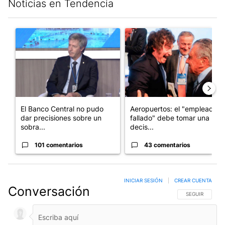
Noticias en Tendencia
Este listado muestra los artículos con más comentarios en los últim
Un artículo de tendencia con el título "El Banco Central no pud
Un artículo de tendencia con e
El Banco Central no pudo
Aeropuertos: el "empleado
dar precisiones sobre un
fallado" debe tomar una
sobra...
decis...
101 comentarios
43 comentarios
INICIAR SESIÓN
|
CREAR CUENTA
Conversación
SIGA ESTA CO
SEGUIR