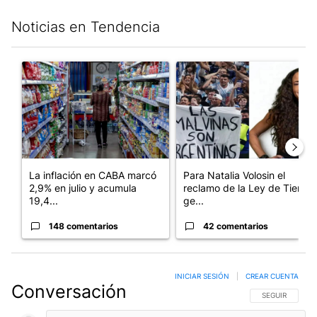
Noticias en Tendencia
Este listado muestra los artículos con más comentarios en los últim
Un artículo de tendencia con el título "La inflación en CABA m
Un artículo de tendencia con e
La inflación en CABA marcó
Para Natalia Volosin el
2,9% en julio y acumula
reclamo de la Ley de Tierras
19,4...
ge...
148 comentarios
42 comentarios
INICIAR SESIÓN
|
CREAR CUENTA
Conversación
SIGA ESTA CO
SEGUIR