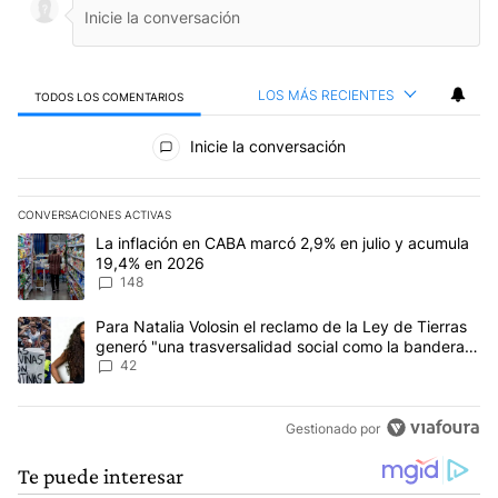
LOS MÁS RECIENTES
TODOS LOS COMENTARIOS
Todos los comentarios
Inicie la conversación
CONVERSACIONES ACTIVAS
Este listado muestra los artículos con más comentarios en los últim
Un artículo de tendencia con el título "La inflación en CABA mar
La inflación en CABA marcó 2,9% en julio y acumula
19,4% en 2026
148
Un artículo de tendencia con el título "Para Natalia Volosin el re
Para Natalia Volosin el reclamo de la Ley de Tierras
generó "una trasversalidad social como la bandera
de Malvinas"
42
Gestionado por