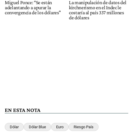
Miguel Ponce: “Se están
La manipulación de datos del
adelantando a apurar la
kirchnerismo en el Indec le
convergencia de los dólares"
costaría al país 337 millones
de dólares
EN ESTA NOTA
Dólar
Dólar Blue
Euro
Riesgo País