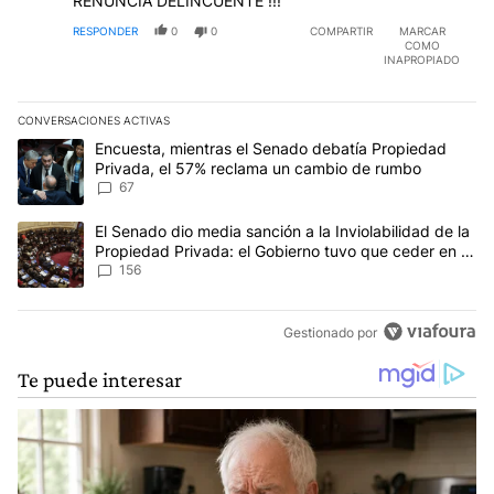
RENUNCIA DELINCUENTE !!!
RESPONDER
0
0
COMPARTIR
MARCAR
COMO
INAPROPIADO
CONVERSACIONES ACTIVAS
Este listado muestra los artículos con más comentarios en los últim
Un artículo de tendencia con el título "Encuesta, mientras el Se
Encuesta, mientras el Senado debatía Propiedad
Privada, el 57% reclama un cambio de rumbo
67
Un artículo de tendencia con el título "El Senado dio media sanci
El Senado dio media sanción a la Inviolabilidad de la
Propiedad Privada: el Gobierno tuvo que ceder en la
Ley del Manejo del Fuego
156
Gestionado por