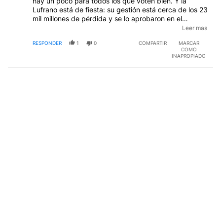
hay un poco para todos los que voten bien. Y la
Lufrano está de fiesta: su gestión está cerca de los 23
mil millones de pérdida y se lo aprobaron en el
presupuesto. ¿Cómo puede perder un sistema de
Leer mas
medios público? simple...no los ve ni escucha nadie,
RESPONDER
1
0
COMPARTIR
MARCAR
no tienen propaganda privada, la que garpa, y todo
COMO
sale de la teta del Estado. Y Massa quiere convencer
INAPROPIADO
al FMI y EEUU de que anda sobre rieles. Los rieles de
Jaime.
EDITADO