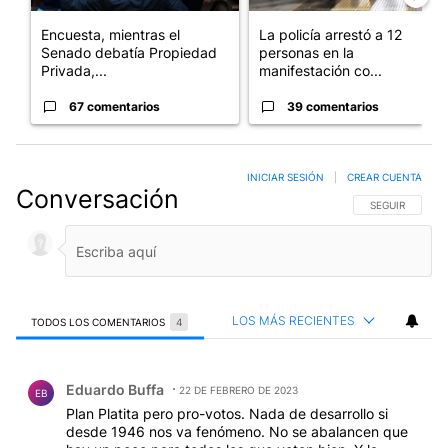
Encuesta, mientras el
La policía arrestó a 12
Senado debatía Propiedad
personas en la
Privada,...
manifestación co...
67 comentarios
39 comentarios
INICIAR SESIÓN
|
CREAR CUENTA
Conversación
SIGA ESTA CO
SEGUIR
LOS MÁS RECIENTES
TODOS LOS COMENTARIOS
4
Todos los comentarios
Comentario de Eduardo Buffa.
Eduardo Buffa
22 DE FEBRERO DE 2023
EB
Plan Platita pero pro-votos. Nada de desarrollo si
desde 1946 nos va fenómeno. No se abalancen que