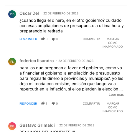
Comentario de Oscar Del.
Oscar Del
22 DE FEBRERO DE 2023
OD
¿cuando llega el dinero, en el otro gobierno? cuidado
con esas ampliaciones de presupuesto a ultima hora y
preparando la retirada
RESPONDER
0
0
COMPARTIR
MARCAR
COMO
INAPROPIADO
Comentario de federico lisandro.
federico lisandro
22 DE FEBRERO DE 2023
FL
para los que pregonan a favor del gobierno, como va
a financiar el gobierno la ampliación de presupuesto
para regalarle dinero a provincias y municipios', yo les
dejo mi teoría con emisión, emisión que luego va a
repercutir en la inflación, si ellos pierden la elección el
problema es del que venga y si ellos ganan la elección
Leer mas
van a seguir con la mentira. esa mentira se puede
RESPONDER
1
0
COMPARTIR
MARCAR
aguantar un tiempo mas hasta que haya una corrida
COMO
cambiaria , después vendrá un erman gonzales con
INAPROPIADO
un plan bonex a licuar el peso y estafarlelos ahorros
Comentario de Gustavo Grimaldi.
una vez mas a los ciudadanos, mientras 7 de cada 10
Gustavo Grimaldi
chicos son pobres, y los jubilados cobran 60 lucas de
22 DE FEBRERO DE 2023
GG
mínima algo asi como 170 dólares