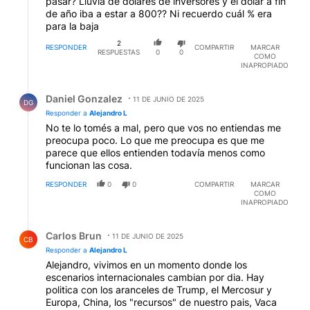
pasar? Lluvia de dólares de inversores y el dólar a fin
de año iba a estar a 800?? Ni recuerdo cuál % era
para la baja
2
RESPONDER
COMPARTIR
MARCAR
RESPUESTAS
0
0
COMO
INAPROPIADO
Respuesta de Daniel Gonzalez.
Daniel Gonzalez
11 DE JUNIO DE 2025
DG
Responder a
Alejandro L
No te lo tomés a mal, pero que vos no entiendas me
preocupa poco. Lo que me preocupa es que me
parece que ellos entienden todavía menos como
funcionan las cosa.
RESPONDER
0
0
COMPARTIR
MARCAR
COMO
INAPROPIADO
Respuesta de Carlos Brun.
Carlos Brun
11 DE JUNIO DE 2025
CB
Responder a
Alejandro L
Alejandro, vivimos en un momento donde los
escenarios internacionales cambian por dia. Hay
politica con los aranceles de Trump, el Mercosur y
Europa, China, los "recursos" de nuestro pais, Vaca