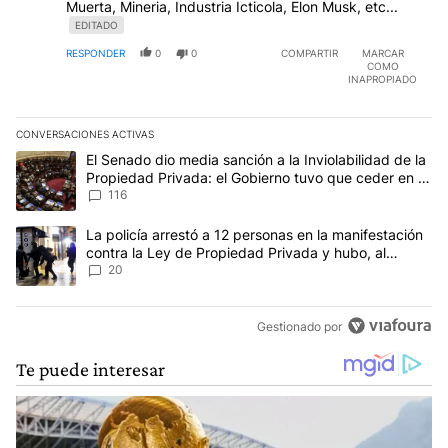
Muerta, Mineria, Industria Icticola, Elon Musk, etc...
EDITADO
RESPONDER
0
0
COMPARTIR
MARCAR
COMO
INAPROPIADO
CONVERSACIONES ACTIVAS
Este listado muestra los artículos con más comentarios en los últim
Un artículo de tendencia con el título "El Senado dio media sanci
El Senado dio media sanción a la Inviolabilidad de la
Propiedad Privada: el Gobierno tuvo que ceder en la
Ley del Manejo del Fuego
116
Un artículo de tendencia con el título "La policía arrestó a 12 p
La policía arrestó a 12 personas en la manifestación
contra la Ley de Propiedad Privada y hubo, al
menos, 3 agentes heridos
20
Gestionado por