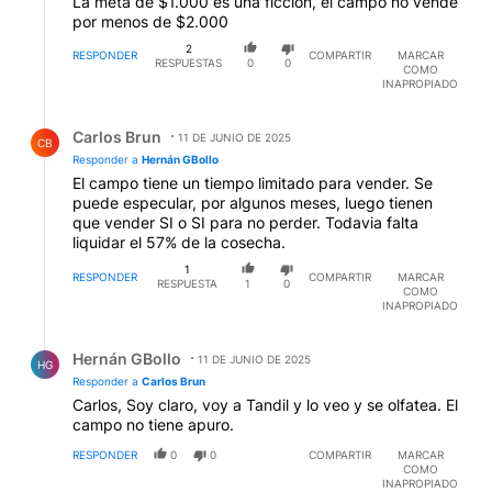
La meta de $1.000 es una ficción, el campo no vende
por menos de $2.000
2
RESPONDER
COMPARTIR
MARCAR
RESPUESTAS
0
0
COMO
INAPROPIADO
Respuesta de Carlos Brun.
Carlos Brun
11 DE JUNIO DE 2025
CB
Responder a
Hernán GBollo
El campo tiene un tiempo limitado para vender. Se
puede especular, por algunos meses, luego tienen
que vender SI o SI para no perder. Todavia falta
liquidar el 57% de la cosecha.
1
RESPONDER
COMPARTIR
MARCAR
RESPUESTA
1
0
COMO
INAPROPIADO
Respuesta de Hernán GBollo.
Hernán GBollo
11 DE JUNIO DE 2025
HG
Responder a
Carlos Brun
Carlos, Soy claro, voy a Tandil y lo veo y se olfatea. El
campo no tiene apuro.
RESPONDER
0
0
COMPARTIR
MARCAR
COMO
INAPROPIADO