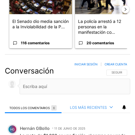
El Senado dio media sanción
La policía arrestó a 12
a la Inviolabilidad de la P...
personas en la
manifestación co...
116 comentarios
20 comentarios
INICIAR SESIÓN
|
CREAR CUENTA
Conversación
SIGA ESTA CO
SEGUIR
LOS MÁS RECIENTES
TODOS LOS COMENTARIOS
6
Todos los comentarios
Comentario de Hernán GBollo.
Hernán GBollo
11 DE JUNIO DE 2025
HG