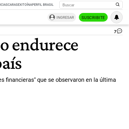
ICIAS
CARAS
EXITOÍNA
PERFIL BRASIL
INGRESAR
SUSCRIBITE
7
Dó
no endurece
|
Sh
país
es financieras" que se observaron en la última