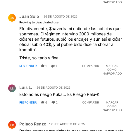
INAPROPIADO
Respuesta de Juan Solo.
Juan Solo
26 DE AGOSTO DE 2025
JS
Replying to deactivated user
Efectivamente, $aavedra ni entiende las noticias que
spammea. El régimen intervino 2000 millones de
dólares en futuros, subió los encajes y aún así el dólar
oficial subió 40$, y el pobre bldo dice "a shorar al
kampito".
Triste, solitario y final.
RESPONDER
1
1
COMPARTIR
MARCAR
COMO
INAPROPIADO
Comentario de Luis L..
Luis L.
26 DE AGOSTO DE 2025
LL
Esto no es riesgo Kuka... Es Riesgo Pelu-K
RESPONDER
6
2
COMPARTIR
MARCAR
COMO
INAPROPIADO
Comentario de Polaco Renzo.
Polaco Renzo
26 DE AGOSTO DE 2025
PR
Podes patear para delante por unos meses , pero esto