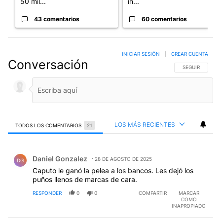
50 mil...
in...
43 comentarios
60 comentarios
INICIAR SESIÓN
|
CREAR CUENTA
Conversación
SIGA ESTA CO
SEGUIR
LOS MÁS RECIENTES
TODOS LOS COMENTARIOS
21
Todos los comentarios
Comentario de Daniel Gonzalez.
Daniel Gonzalez
28 DE AGOSTO DE 2025
DG
Caputo le ganó la pelea a los bancos. Les dejó los
puños llenos de marcas de cara.
RESPONDER
0
0
COMPARTIR
MARCAR
COMO
INAPROPIADO