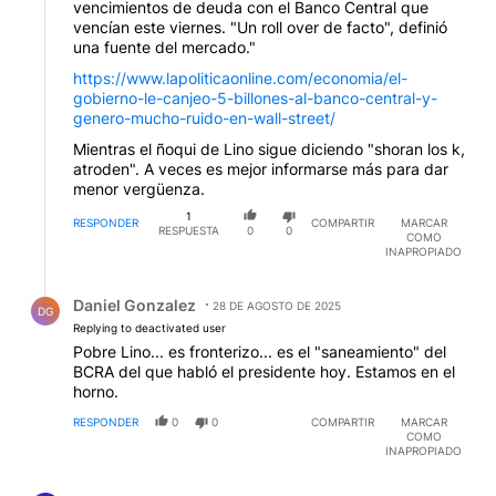
vencimientos de deuda con el Banco Central que
vencían este viernes. "Un roll over de facto", definió
una fuente del mercado."
https://www.lapoliticaonline.com/economia/el-
gobierno-le-canjeo-5-billones-al-banco-central-y-
genero-mucho-ruido-en-wall-street/
Mientras el ñoqui de Lino sigue diciendo "shoran los k,
atroden". A veces es mejor informarse más para dar
menor vergüenza.
1
RESPONDER
COMPARTIR
MARCAR
RESPUESTA
0
0
COMO
INAPROPIADO
Respuesta de Daniel Gonzalez.
Daniel Gonzalez
28 DE AGOSTO DE 2025
DG
Replying to deactivated user
Pobre Lino... es fronterizo... es el "saneamiento" del
BCRA del que habló el presidente hoy. Estamos en el
horno.
RESPONDER
0
0
COMPARTIR
MARCAR
COMO
INAPROPIADO
Comentario de Susana González Vigi.