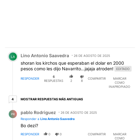
Comentario de Lino Antonio Saavedra.
Lino Antonio Saavedra
26 DE AGOSTO DE 2025
LA
shoran los kirchos que esperaban el dolar en 2000
pesos como les dijo Navarrito...jajaja atroden!
EDITADO
6
RESPONDER
COMPARTIR
MARCAR
RESPUESTAS
2
8
COMO
INAPROPIADO
4 respuestas más antiguas
MOSTRAR RESPUESTAS MÁS ANTIGUAS
4
Respuesta de pablo Rodriguez.
pablo Rodriguez
26 DE AGOSTO DE 2025
PR
Responder a
Lino Antonio Saavedra
Bo dezi?
RESPONDER
0
0
COMPARTIR
MARCAR
COMO