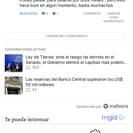
hace bum en algun momento, basta muchachos
RESPONDER
6
2
COMPARTIR
MARCAR
COMO
INAPROPIADO
CARGAR MÁS COMENTARIOS
CONVERSACIONES ACTIVAS
Este listado muestra los artículos con más comentarios en los últim
Un artículo de tendencia con el título "Ley de Tierras: ante el ri
Ley de Tierras: ante el riesgo de derrota en el
Senado, el Gobierno eliminó el capítulo más polémico
del proyecto
300
Un artículo de tendencia con el título "Las reservas del Banco Ce
Las reservas del Banco Central superaron los US$
50 mil millones
43
Gestionado por