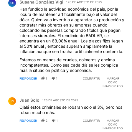
Susana González Vigi
26 DE AGOSTO DE 2025
SG
Han fundido la actividad económica del país, por la
locura de mantener artificialmente bajo el valor del
dólar. Quien va a invertir o a agrandar su producción y
contratar màs obreros en su empresa cuando
colocando las pesetas comprando títulos que pagan
intereses siderales. El rendimiento BADLAR, se
encuentra en un 68,08% anual. Los plazos fijos llegan
al 50% anual , entonces superan ampliamente la
inflación aunque sea trucha, artificialmente contenida.
Estamos en manos de crueles, coimeros y encima
incompetentes. Como sea cada día se les complica
más la situación política y económica.
RESPONDER
1
1
COMPARTIR
MARCAR
COMO
INAPROPIADO
Comentario de Juan Solo.
Juan Solo
26 DE AGOSTO DE 2025
JS
Ojalá estos criminales se robaran solo el 3%, pero nos
roban mucho más.
RESPONDER
2
1
COMPARTIR
MARCAR
COMO
INAPROPIADO