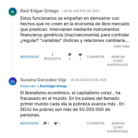
Comentario de Raúl Edgar Ortego.
Raúl Edgar Ortego
26 DE AGOSTO DE 2025
RE
Estos funcionarios se empeñan en demostrar con
hechos que no creen en la economía de libre mercado
que predican. Intervienen mediante instrumentos
financieros genéricos (macroeconomía) para controlar
¿regular? "variables" (índices y relaciones cambiarias)
de cara al proceso electoral. Les parece un tema
Leer mas
menor - "transitorio" - "enfriar" la economía real
1
(microeconomía) tanto como a sus predecesores le
RESPONDER
COMPARTIR
MARCAR
RESPUESTA
2
1
COMO
parecía intrascendente distorsionarla - "calentarla" -
INAPROPIADO
mediante emisión espuria con la misma finalidad. Los
funcionarios deciden sobre la vida concreta de sus
Respuesta de Susana González Vigi.
conciudadanos sin riesgo patrimonial personal ligado
Susana González Vigi
26 DE AGOSTO DE 2025
SG
a sus decisiones.
Responder a
Raúl Edgar Ortego
El liberalismo económico, el capitalismo voraz , ha
fracasado en el mundo. En los paises del llamado
primer mundo cada día la pobreza avanza más . En
EEUU los pobres son más de 50.000.000 de
personas.
RESPONDER
1
1
COMPARTIR
MARCAR
COMO
INAPROPIADO