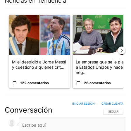
Noticias en Tendencia
Este listado muestra los artículos con más comentarios en los últim
Un artículo de tendencia con el título "Milei despidió a Jorge 
Un artículo de tendencia con 
Milei despidió a Jorge Messi
La empresa que se le plantó
y cuestionó a quienes crit...
a Estados Unidos y hace
neg...
122 comentarios
26 comentarios
INICIAR SESIÓN
|
CREAR CUENTA
Conversación
SIGA ESTA CO
SEGUIR