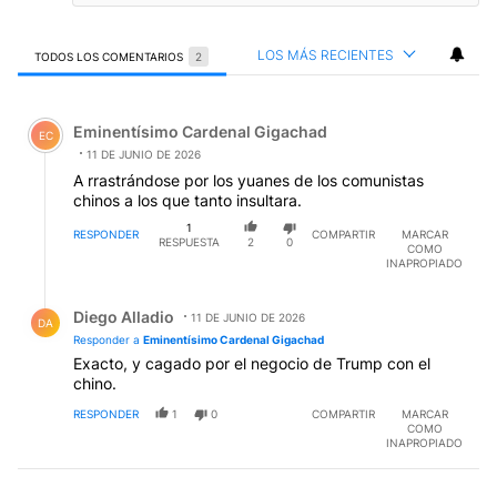
LOS MÁS RECIENTES
TODOS LOS COMENTARIOS
2
Todos los comentarios
Comentario de Eminentísimo Cardenal Gigachad.
Eminentísimo Cardenal Gigachad
EC
11 DE JUNIO DE 2026
A rrastrándose por los yuanes de los comunistas
chinos a los que tanto insultara.
1
RESPONDER
COMPARTIR
MARCAR
RESPUESTA
2
0
COMO
INAPROPIADO
Respuesta de Diego Alladio.
Diego Alladio
11 DE JUNIO DE 2026
DA
Responder a
Eminentísimo Cardenal Gigachad
Exacto, y cagado por el negocio de Trump con el
chino.
RESPONDER
1
0
COMPARTIR
MARCAR
COMO
INAPROPIADO