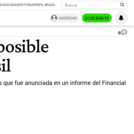
ICIAS
CARAS
EXITOÍNA
PERFIL BRASIL
INGRESAR
SUSCRIBITE
6
El
posible
Mu
|
ce
il
s que fue anunciada en un informe del Financial