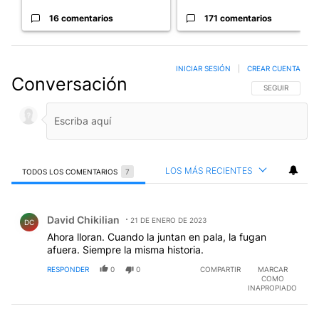
16 comentarios
171 comentarios
INICIAR SESIÓN
|
CREAR CUENTA
Conversación
SIGA ESTA CO
SEGUIR
LOS MÁS RECIENTES
TODOS LOS COMENTARIOS
7
Todos los comentarios
Comentario de David Chikilian.
David Chikilian
21 DE ENERO DE 2023
DC
Ahora lloran. Cuando la juntan en pala, la fugan
afuera. Siempre la misma historia.
RESPONDER
0
0
COMPARTIR
MARCAR
COMO
INAPROPIADO