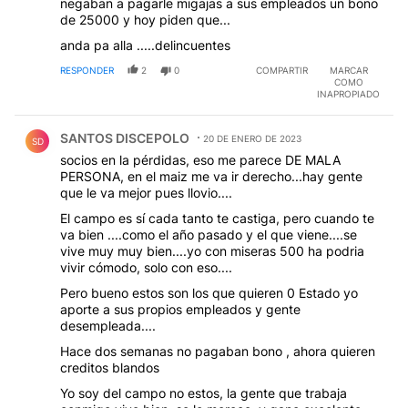
negaban a pagarle migajas a sus empleados un bono
de 25000 y hoy piden que...
anda pa alla .....delincuentes
RESPONDER
2
0
COMPARTIR
MARCAR
COMO
INAPROPIADO
Comentario de SANTOS DISCEPOLO.
SANTOS DISCEPOLO
20 DE ENERO DE 2023
SD
socios en la pérdidas, eso me parece DE MALA
PERSONA, en el maiz me va ir derecho...hay gente
que le va mejor pues llovio....
El campo es sí cada tanto te castiga, pero cuando te
va bien ....como el año pasado y el que viene....se
vive muy muy bien....yo con miseras 500 ha podria
vivir cómodo, solo con eso....
Pero bueno estos son los que quieren 0 Estado yo
aporte a sus propios empleados y gente
desempleada....
Hace dos semanas no pagaban bono , ahora quieren
creditos blandos
Yo soy del campo no estos, la gente que trabaja