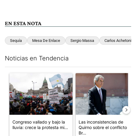
EN ESTA NOTA
Sequía
Mesa De Enlace
Sergio Massa
Carlos Achetoni
Noticias en Tendencia
Este listado muestra los artículos con más comentarios en los últim
Un artículo de tendencia con el título "Congreso vallado y bajo
Un artículo de tendencia con e
Congreso vallado y bajo la
Las inconsistencias de
lluvia: crece la protesta mi...
Quirno sobre el conflicto con
Br...