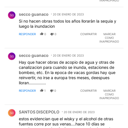
INAPROPIADO
Comentario de secco guanaco.
secco guanaco
20 DE ENERO DE 2023
SG
Si no hacen obras todos los años lloraràn la sequia y
luego la inundacion
RESPONDER
0
0
COMPARTIR
MARCAR
COMO
INAPROPIADO
Comentario de secco guanaco.
secco guanaco
20 DE ENERO DE 2023
SG
Hay que hacer obras de acopio de agua y otras de
canalizacion para cuando se inunda, estaciones de
bombeo, etc. En la epoca de vacas gordas hay que
reinvertir, no irse a europa tres meses, deespues
lloran...............
RESPONDER
1
0
COMPARTIR
MARCAR
COMO
INAPROPIADO
Comentario de SANTOS DISCEPOLO.
SANTOS DISCEPOLO
20 DE ENERO DE 2023
SD
estos evidencian que el wisky y el alcohol de otras
fuentes corre por sus venas....hace 10 días se