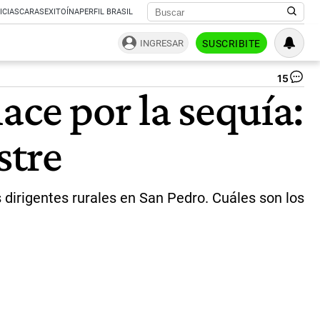
ICIAS
CARAS
EXITOÍNA
PERFIL BRASIL
INGRESAR
SUSCRIBITE
15
Se
ace por la sequía:
Ma
en
el
stre
rep
co
Jo
Fo
|
 dirigentes rurales en San Pedro. Cuáles son los
PA
CU