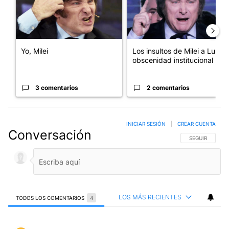
Yo, Milei
Los insultos de Milei a Lula:
obscenidad institucional
3 comentarios
2 comentarios
INICIAR SESIÓN
|
CREAR CUENTA
Conversación
SIGA ESTA CO
SEGUIR
LOS MÁS RECIENTES
TODOS LOS COMENTARIOS
4
Todos los comentarios
Comentario de Javier Horacio Zuazaga Aranda.