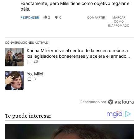
Exactamente, pero Milei tiene como objetivo regalar el
páis.
RESPONDER
2
0
COMPARTIR
MARCAR
COMO
INAPROPIADO
CONVERSACIONES ACTIVAS
Este listado muestra los artículos con más comentarios en los últim
Un artículo de tendencia con el título "Karina Milei vuelve al cen
Karina Milei vuelve al centro de la escena: reúne a
los legisladores bonaerenses y acelera el armado
para 2027
26
Un artículo de tendencia con el título "Yo, Milei" con 3 comentarios
Yo, Milei
3
Gestionado por