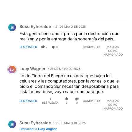
Comentario de Susu Eyheralde.
Susu Eyheralde
21 DE MAYO DE 2025
SE
Esta gent etiene que ir presa por la destrucción que
realizan y por la entrega de la soberanía del país.
RESPONDER
2
0
COMPARTIR
MARCAR
COMO
INAPROPIADO
Comentario de Lucy Wagner.
Lucy Wagner
21 DE MAYO DE 2025
LW
Lo de Tierra del Fuego no es para que bajen los
celulares y las computadores, por favor es lo que le
pidió el Comando Sur necesitan desposablarla para
instalar una base, vaya saber uno para que.
1
RESPONDER
COMPARTIR
MARCAR
RESPUESTA
3
0
COMO
INAPROPIADO
Respuesta de Susu Eyheralde.
Susu Eyheralde
21 DE MAYO DE 2025
SE
Responder a
Lucy Wagner