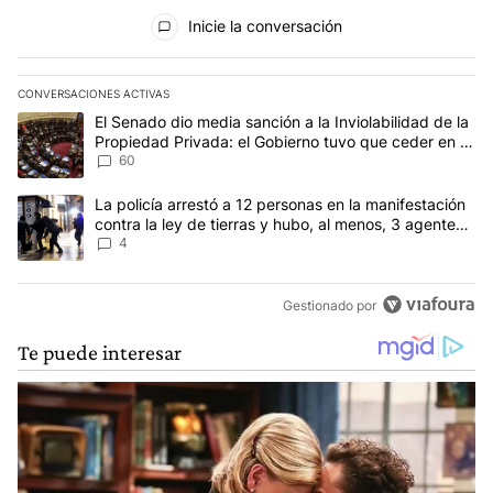
Todos los comentarios
Inicie la conversación
CONVERSACIONES ACTIVAS
Este listado muestra los artículos con más comentarios en los últim
Un artículo de tendencia con el título "El Senado dio media sanci
El Senado dio media sanción a la Inviolabilidad de la
Propiedad Privada: el Gobierno tuvo que ceder en la
Ley del Manejo del Fuego
60
Un artículo de tendencia con el título "La policía arrestó a 12 per
La policía arrestó a 12 personas en la manifestación
contra la ley de tierras y hubo, al menos, 3 agentes
heridos
4
Gestionado por