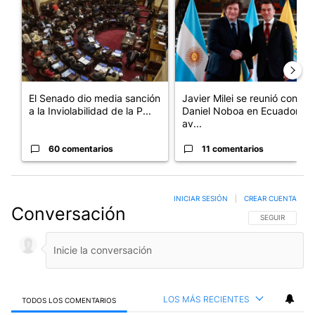
El Senado dio media sanción
Javier Milei se reunió con
a la Inviolabilidad de la P...
Daniel Noboa en Ecuador y
av...
60 comentarios
11 comentarios
INICIAR SESIÓN
|
CREAR CUENTA
Conversación
SIGA ESTA CO
SEGUIR
LOS MÁS RECIENTES
TODOS LOS COMENTARIOS