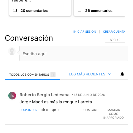
20 comentarios
26 comentarios
INICIAR SESIÓN
|
CREAR CUENTA
Conversación
SIGA ESTA CO
SEGUIR
LOS MÁS RECIENTES
TODOS LOS COMENTARIOS
1
Todos los comentarios
Comentario de Roberto Sergio Ledesma.
Roberto Sergio Ledesma
15 DE JUNIO DE 2026
RS
Jorge Macri es más la.ronque Larreta
RESPONDER
0
0
COMPARTIR
MARCAR
COMO
INAPROPIADO