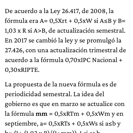
De acuerdo a la Ley 26.417, de 2008, la
fórmula era A= 0,5Xrt + 0,5xW si A≤B y B=
1,03 x R si A>B, de actualización semestral.
En 2017 se cambió la ley y se promulgó la
27.426, con una actualización trimestral de
acuerdo a la fórmula 0,70xIPC Nacional +
0,30xRIPTE.
La propuesta de la nueva fórmula es de
periodicidad semestral. La idea del
gobierno es que en marzo se actualice con
la fórmula
mm
= 0,5xRTm + 0,5xWm y en
septiembre, a= 0,5xRTs + 0,5xWs si a≤b y
b= (1+ (1,03 x R)/(1+mm))-1 si a>b