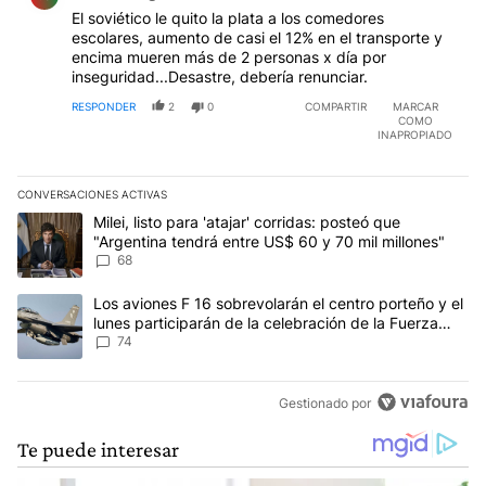
El soviético le quito la plata a los comedores
escolares, aumento de casi el 12% en el transporte y
encima mueren más de 2 personas x día por
inseguridad...Desastre, debería renunciar.
RESPONDER
2
0
COMPARTIR
MARCAR
COMO
INAPROPIADO
CONVERSACIONES ACTIVAS
Este listado muestra los artículos con más comentarios en los últim
Un artículo de tendencia con el título "Milei, listo para 'atajar' 
Milei, listo para 'atajar' corridas: posteó que
"Argentina tendrá entre US$ 60 y 70 mil millones"
68
Un artículo de tendencia con el título "Los aviones F 16 sobrevola
Los aviones F 16 sobrevolarán el centro porteño y el
lunes participarán de la celebración de la Fuerza
Aérea
74
Gestionado por