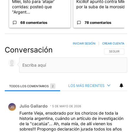
Milei, listo para 'atajar'
Kicillof apuntó contra Milei
corridas: posteó que
por la suba de la morosida...
"Argent...
68 comentarios
78 comentarios
INICIAR SESIÓN
|
CREAR CUENTA
Conversación
SIGA ESTA CO
SEGUIR
LOS MÁS RECIENTES
TODOS LOS COMENTARIOS
2
Todos los comentarios
Comentario de Julio Gallardo.
Julio Gallardo
5 DE MAYO DE 2026
JG
Fuente Vieja, ensobrado por los chorizos de toda la
historia argentina, cuándo un artículo de investigación
de la "cacatúa"... Ah, mala mía, de allí vienen los
sobres!!! Propongo declaración jurada todos los años