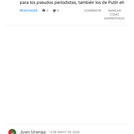
para los pseudos periodistas, también los de Putín eh
RESPONDER
0
0
COMPARTIR
MARCAR
COMO
INAPROPIADO
Comentario de Juan Uranga.
Juan Uranga
4 DE MAYO DE 2026
JU