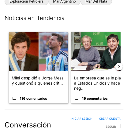
Exploracion Petrolera
Mar Argentino
Mar Del Plata
Noticias en Tendencia
Este listado muestra los artículos con más comentarios en los últim
Un artículo de tendencia con el título "Milei despidió a Jorge 
Un artículo de tendencia con 
Milei despidió a Jorge Messi
La empresa que se le plantó
y cuestionó a quienes crit...
a Estados Unidos y hace
neg...
116 comentarios
19 comentarios
INICIAR SESIÓN
|
CREAR CUENTA
Conversación
SIGA ESTA CO
SEGUIR