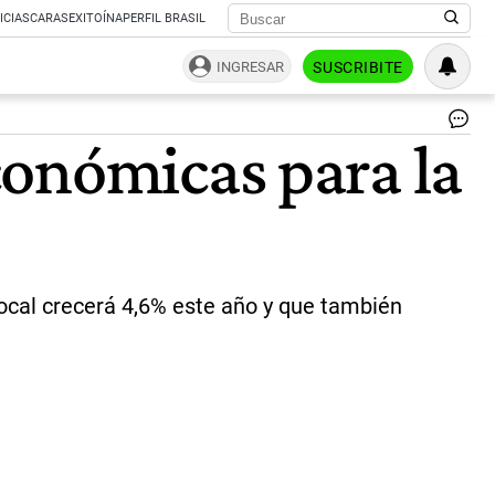
ICIAS
CARAS
EXITOÍNA
PERFIL BRASIL
INGRESAR
SUSCRIBITE
Fo
conómicas para la
Mi
las
mi
es
en
las
va
la
ocal crecerá 4,6% este año y que también
po
si
sin
ant
|
ce