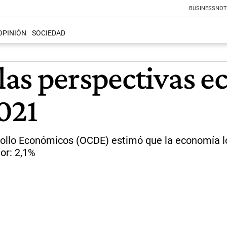
BUSINESS
NOT
OPINIÓN
SOCIEDAD
as perspectivas e
021
rollo Económicos (OCDE) estimó que la economía l
or: 2,1%