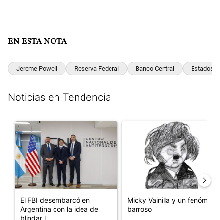
EN ESTA NOTA
Jerome Powell
Reserva Federal
Banco Central
Estados U
Noticias en Tendencia
Este listado muestra los artículos con más comentarios en los últim
Un artículo de tendencia con el título "El FBI desembarcó en Arge
Un artículo de tendencia con e
El FBI desembarcó en
Micky Vainilla y un fenómeno
Argentina con la idea de
barroso
blindar l...