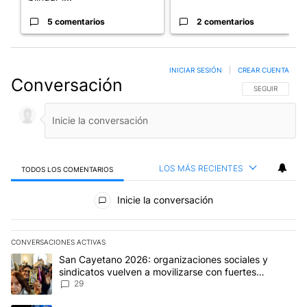
5 comentarios
2 comentarios
INICIAR SESIÓN
|
CREAR CUENTA
Conversación
SIGA ESTA CO
SEGUIR
LOS MÁS RECIENTES
TODOS LOS COMENTARIOS
Todos los comentarios
Inicie la conversación
CONVERSACIONES ACTIVAS
Este listado muestra los artículos con más comentarios en los últim
Un artículo de tendencia con el título "San Cayetano 2026: organi
San Cayetano 2026: organizaciones sociales y
sindicatos vuelven a movilizarse con fuertes
reclamos al Gobierno
29