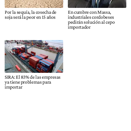
Por la sequía, la cosecha de
En cumbre con Massa,
soja será la peor en 15 años
industriales cordobeses
pedirán solución al cepo
importador
SIRA: El 83% de las empresas
ya tiene problemas para
importar