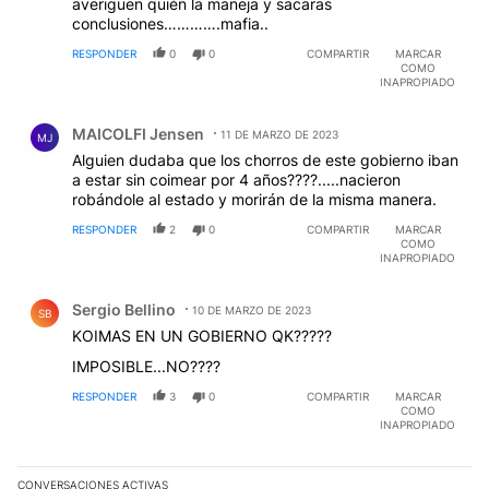
averigüen quién la maneja y sacaras
conclusiones………….mafia..
RESPONDER
0
0
COMPARTIR
MARCAR
COMO
INAPROPIADO
Comentario de MAICOLFI Jensen.
MAICOLFI Jensen
11 DE MARZO DE 2023
MJ
Alguien dudaba que los chorros de este gobierno iban
a estar sin coimear por 4 años????.....nacieron
robándole al estado y morirán de la misma manera.
RESPONDER
2
0
COMPARTIR
MARCAR
COMO
INAPROPIADO
Comentario de Sergio Bellino.
Sergio Bellino
10 DE MARZO DE 2023
SB
KOIMAS EN UN GOBIERNO QK?????
IMPOSIBLE...NO????
RESPONDER
3
0
COMPARTIR
MARCAR
COMO
INAPROPIADO
CONVERSACIONES ACTIVAS