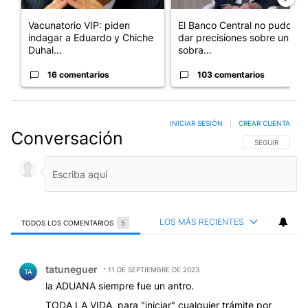
Vacunatorio VIP: piden
El Banco Central no pudo
indagar a Eduardo y Chiche
dar precisiones sobre un
Duhal...
sobra...
16 comentarios
103 comentarios
INICIAR SESIÓN
|
CREAR CUENTA
Conversación
SIGA ESTA CO
SEGUIR
LOS MÁS RECIENTES
TODOS LOS COMENTARIOS
5
Todos los comentarios
Comentario de tatuneguer .
tatuneguer
11 DE SEPTIEMBRE DE 2023
TA
la ADUANA siempre fue un antro.
TODA LA VIDA, para "iniciar" cualquier trámite por