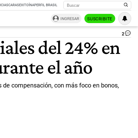
ICIAS
CARAS
EXITOÍNA
PERFIL BRASIL
INGRESAR
SUSCRIBITE
2
Ra
iales del 24% en
La
“L
em
rante el año
va
a
ma
su
niv
cas de compensación, con más foco en bonos,
de
co
y
al
pl
inc
|
Ag
NA