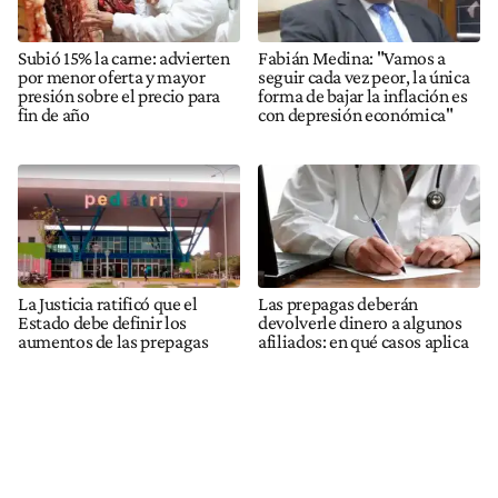
Subió 15% la carne: advierten
Fabián Medina: "Vamos a
por menor oferta y mayor
seguir cada vez peor, la única
presión sobre el precio para
forma de bajar la inflación es
fin de año
con depresión económica"
La Justicia ratificó que el
Las prepagas deberán
Estado debe definir los
devolverle dinero a algunos
aumentos de las prepagas
afiliados: en qué casos aplica