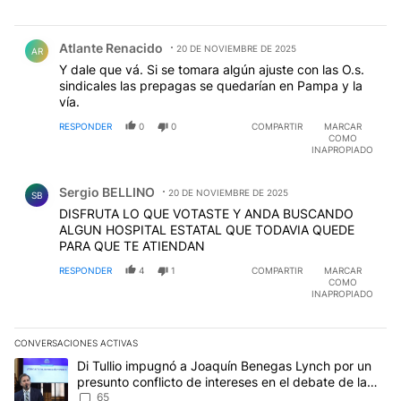
Comentario de Atlante Renacido.
Atlante Renacido
20 DE NOVIEMBRE DE 2025
AR
Y dale que vá. Si se tomara algún ajuste con las O.s.
sindicales las prepagas se quedarían en Pampa y la
vía.
RESPONDER
0
0
COMPARTIR
MARCAR
COMO
INAPROPIADO
Comentario de Sergio BELLINO.
Sergio BELLINO
20 DE NOVIEMBRE DE 2025
SB
DISFRUTA LO QUE VOTASTE Y ANDA BUSCANDO
ALGUN HOSPITAL ESTATAL QUE TODAVIA QUEDE
PARA QUE TE ATIENDAN
RESPONDER
4
1
COMPARTIR
MARCAR
COMO
INAPROPIADO
CONVERSACIONES ACTIVAS
Este listado muestra los artículos con más comentarios en los últim
Un artículo de tendencia con el título "Di Tullio impugnó a Joaqu
Di Tullio impugnó a Joaquín Benegas Lynch por un
presunto conflicto de intereses en el debate de la
Ley de Tierras
65