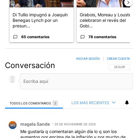
Di Tullio impugnó a Joaquín
Grabois, Moreau y Lousteau
Benegas Lynch por un
celebraron el revés del
presun...
Gobi...
65 comentarios
78 comentarios
INICIAR SESIÓN
|
CREAR CUENTA
Conversación
SIGA ESTA CO
SEGUIR
LOS MÁS RECIENTES
TODOS LOS COMENTARIOS
3
Todos los comentarios
Comentario de magela Sande.
magela Sande
20 DE NOVIEMBRE DE 2025
MS
Me gustaría q comentaran algún día lo q son los
aumentos por encima de la inflación y por mucho de