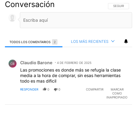
Conversación
SIGA ESTA CO
SEGUIR
LOS MÁS RECIENTES
TODOS LOS COMENTARIOS
2
Todos los comentarios
Comentario de Claudio Barone.
Claudio Barone
4 DE FEBRERO DE 2025
CB
Las promociones es donde más se refugia la clase
media a la hora de comprar, sin esas herramientas
todo es mas dificil
RESPONDER
0
0
COMPARTIR
MARCAR
COMO
INAPROPIADO