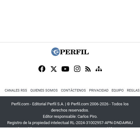
CANALES RSS
QUIENES SOMOS
CONTÁCTENOS
PRIVACIDAD
EQUIPO
REGLAS
Perfil.com - Editorial Perfil S.A.
| © Perfil.com 2006-2026 - Todos los
derechos reservados.
Editor responsable: Carlos Piro.
Registro de la propiedad intelectual RL-2024-31002957-APN-DNDA#MJ
Dirección:
California 2715
,
C1289ABI
,
CABA, Argentina
| Teléfono:
+54 9 11
3453 4567
| E-mail:
atencion@perfil.com