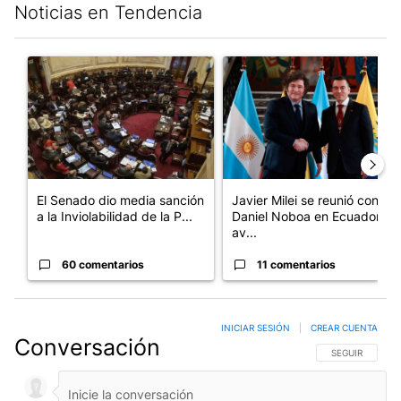
Noticias en Tendencia
Este listado muestra los artículos con más comentarios en los últim
Un artículo de tendencia con el título "El Senado dio media san
Un artículo de tendencia con e
El Senado dio media sanción
Javier Milei se reunió con
a la Inviolabilidad de la P...
Daniel Noboa en Ecuador y
av...
60 comentarios
11 comentarios
INICIAR SESIÓN
|
CREAR CUENTA
Conversación
SIGA ESTA CO
SEGUIR