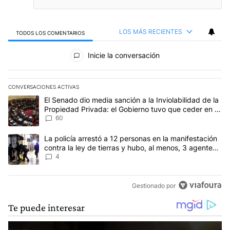
LOS MÁS RECIENTES
TODOS LOS COMENTARIOS
Todos los comentarios
Inicie la conversación
CONVERSACIONES ACTIVAS
Este listado muestra los artículos con más comentarios en los últim
Un artículo de tendencia con el título "El Senado dio media sanci
El Senado dio media sanción a la Inviolabilidad de la
Propiedad Privada: el Gobierno tuvo que ceder en la
Ley del Manejo del Fuego
60
Un artículo de tendencia con el título "La policía arrestó a 12 per
La policía arrestó a 12 personas en la manifestación
contra la ley de tierras y hubo, al menos, 3 agentes
heridos
4
Gestionado por