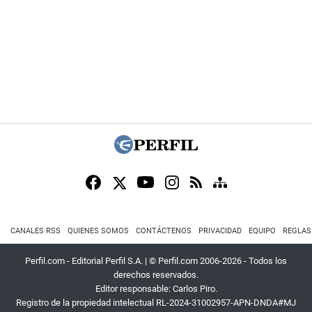
CANALES RSS
QUIENES SOMOS
CONTÁCTENOS
PRIVACIDAD
EQUIPO
REGLAS
Perfil.com - Editorial Perfil S.A.
| © Perfil.com 2006-2026 - Todos los
derechos reservados.
Editor responsable: Carlos Piro.
Registro de la propiedad intelectual RL-2024-31002957-APN-DNDA#MJ