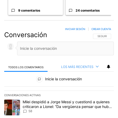
9 comentarios
24 comentarios
INICIAR SESIÓN
|
CREAR CUENTA
Conversación
SIGA ESTA CO
SEGUIR
LOS MÁS RECIENTES
TODOS LOS COMENTARIOS
Todos los comentarios
Inicie la conversación
CONVERSACIONES ACTIVAS
Este listado muestra los artículos con más comentarios en los últim
Un artículo de tendencia con el título "Milei despidió a Jorge Mes
Milei despidió a Jorge Messi y cuestionó a quienes
criticaron a Lionel: “Da vergüenza pensar que hubo
anti-Messi”
58