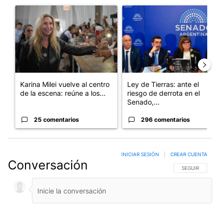
Un artículo de tendencia con el título "Karina Milei vuelve al c
Un artículo de tendencia con e
Karina Milei vuelve al centro
Ley de Tierras: ante el
de la escena: reúne a los...
riesgo de derrota en el
Senado,...
25 comentarios
296 comentarios
INICIAR SESIÓN
|
CREAR CUENTA
Conversación
SIGA ESTA CO
SEGUIR