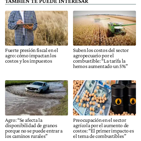
TAMBIÉN TE PUEDE INTERESAR
Fuerte presión fiscal en el
Suben los costos del sector
agro: cómo impactan los
agropecuario por el
costos y los impuestos
combustible: “La tarifa la
hemos aumentado un 5%”
Agro: “Se afecta la
Preocupación en el sector
disponibilidad de granos
agrícola por el aumento de
porque no se puede entrar a
costos: “El primer impacto es
los caminos rurales”
el tema de combustibles”