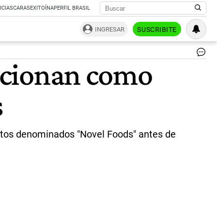
ICIAS
CARAS
EXITOÍNA
PERFIL BRASIL
INGRESAR
SUSCRIBITE
No
sicionan como
Fo
|
MI
s
stos denominados "Novel Foods" antes de