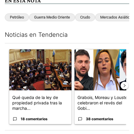
EN ESTA NOTA
Petróleo
Guerra Medio Oriente
Crudo
Mercados Asiáticos
Noticias en Tendencia
Este listado muestra los artículos con más comentarios en los últim
Un artículo de tendencia con el título "Qué queda de la ley de p
Un artículo de tendencia con e
Qué queda de la ley de
Grabois, Moreau y Lousteau
propiedad privada tras la
celebraron el revés del
marcha...
Gobi...
18 comentarios
38 comentarios