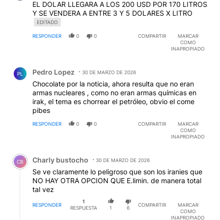
EL DOLAR LLEGARA A LOS 200 USD POR 170 LITROS
Y SE VENDERA A ENTRE 3 Y 5 DOLARES X LITRO
EDITADO
RESPONDER
0
0
COMPARTIR
MARCAR
COMO
INAPROPIADO
Comentario de Pedro Lopez.
Pedro Lopez
30 DE MARZO DE 2026
PL
Chocolate por la noticia, ahora resulta que no eran
armas nucleares , como no eran armas químicas en
irak, el tema es chorrear el petróleo, obvio el come
pibes
RESPONDER
0
0
COMPARTIR
MARCAR
COMO
INAPROPIADO
Comentario de Charly bustocho.
Charly bustocho
30 DE MARZO DE 2026
CB
Se ve claramente lo peligroso que son los iranies que
NO HAY OTRA OPCION QUE E.limin. de manera total
tal vez
1
RESPONDER
COMPARTIR
MARCAR
RESPUESTA
1
6
COMO
INAPROPIADO