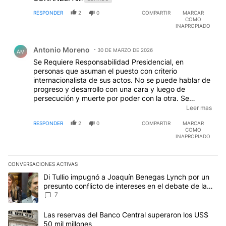
RESPONDER
2
0
COMPARTIR
MARCAR
COMO
INAPROPIADO
Comentario de Antonio Moreno.
Antonio Moreno
30 DE MARZO DE 2026
AM
Se Requiere Responsabilidad Presidencial, en
personas que asuman el puesto con criterio
internacionalista de sus actos. No se puede hablar de
progreso y desarrollo con una cara y luego de
persecución y muerte por poder con la otra. Se
requieren personas honestas y equilibradas en el
Leer mas
poder. El mundo esta cansado de personajes que
RESPONDER
2
0
COMPARTIR
MARCAR
suponen en la previa muchos atributos y resultan en
COMO
pocas acciones concretas para la civilización, y NO
INAPROPIADO
para la barbarie.
CONVERSACIONES ACTIVAS
Este listado muestra los artículos con más comentarios en los últim
Un artículo de tendencia con el título "Di Tullio impugnó a Joaquí
Di Tullio impugnó a Joaquín Benegas Lynch por un
presunto conflicto de intereses en el debate de la
Ley de Tierras
7
Un artículo de tendencia con el título "Las reservas del Banco Ce
Las reservas del Banco Central superaron los US$
50 mil millones