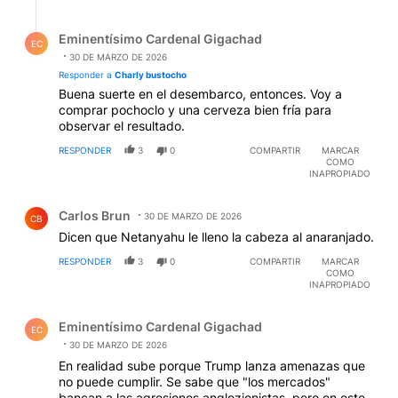
Respuesta de Eminentísimo Cardenal Gigachad.
Eminentísimo Cardenal Gigachad
EC
30 DE MARZO DE 2026
Responder a
Charly bustocho
Buena suerte en el desembarco, entonces. Voy a
comprar pochoclo y una cerveza bien fría para
observar el resultado.
RESPONDER
3
0
COMPARTIR
MARCAR
COMO
INAPROPIADO
Comentario de Carlos Brun.
Carlos Brun
30 DE MARZO DE 2026
CB
Dicen que Netanyahu le lleno la cabeza al anaranjado.
RESPONDER
3
0
COMPARTIR
MARCAR
COMO
INAPROPIADO
Comentario de Eminentísimo Cardenal Gigachad.
Eminentísimo Cardenal Gigachad
EC
30 DE MARZO DE 2026
En realidad sube porque Trump lanza amenazas que
no puede cumplir. Se sabe que "los mercados"
bancan a las agresiones anglozionistas, pero en este