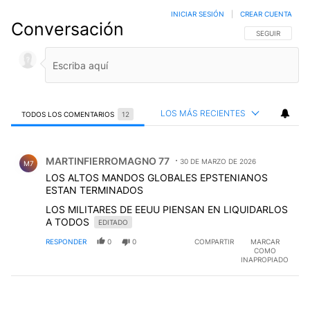
INICIAR SESIÓN
|
CREAR CUENTA
Conversación
SIGA ESTA CO
SEGUIR
LOS MÁS RECIENTES
TODOS LOS COMENTARIOS
12
Todos los comentarios
Comentario de MARTINFIERROMAGNO 77.
MARTINFIERROMAGNO 77
30 DE MARZO DE 2026
M7
LOS ALTOS MANDOS GLOBALES EPSTENIANOS
ESTAN TERMINADOS
LOS MILITARES DE EEUU PIENSAN EN LIQUIDARLOS
A TODOS
EDITADO
RESPONDER
0
0
COMPARTIR
MARCAR
COMO
INAPROPIADO