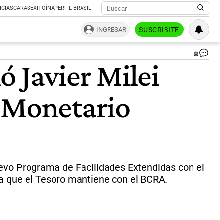
ICIAS
CARAS
EXITOÍNA
PERFIL BRASIL
INGRESAR
SUSCRIBITE
8
Jav
 Javier Milei
Mil
y
Kri
o Monetario
Ge
|
Ag
Na
uevo Programa de Facilidades Extendidas con el
da que el Tesoro mantiene con el BCRA.