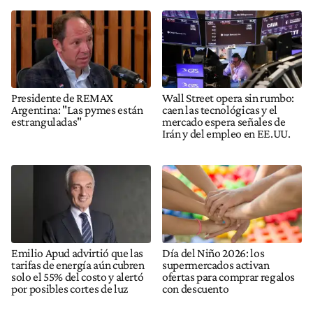
Presidente de REMAX
Wall Street opera sin rumbo:
Argentina: "Las pymes están
caen las tecnológicas y el
estranguladas"
mercado espera señales de
Irán y del empleo en EE.UU.
Emilio Apud advirtió que las
Día del Niño 2026: los
tarifas de energía aún cubren
supermercados activan
solo el 55% del costo y alertó
ofertas para comprar regalos
por posibles cortes de luz
con descuento