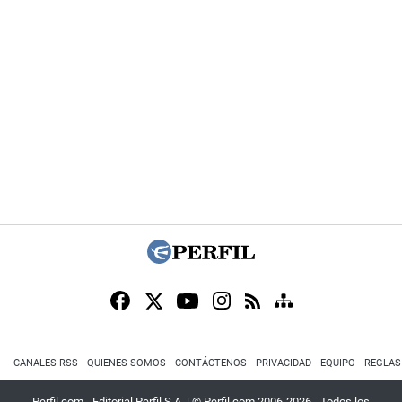
CANALES RSS
QUIENES SOMOS
CONTÁCTENOS
PRIVACIDAD
EQUIPO
REGLAS
Perfil.com - Editorial Perfil S.A.
| © Perfil.com 2006-2026 - Todos los