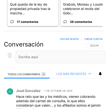
Qué queda de la ley de
Grabois, Moreau y Lousteau
propiedad privada tras la
celebraron el revés del
marcha...
Gobi...
17 comentarios
38 comentarios
INICIAR SESIÓN
|
CREAR CUENTA
Conversación
SIGA ESTA CO
SEGUIR
LOS MÁS RECIENTES
TODOS LOS COMENTARIOS
4
Todos los comentarios
Comentario de José González.
José González
7 DE OCTUBRE DE 2024
JG
Hace rato que las y los médicos, vienen cobrando
además del carnet de consulta, lo que ellos
consideran que valen... y los afiliados somos el jamón