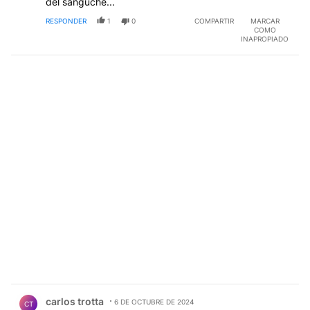
del sanguche...
RESPONDER
1
0
COMPARTIR
MARCAR
COMO
INAPROPIADO
Comentario de carlos trotta.
carlos trotta
6 DE OCTUBRE DE 2024
CT