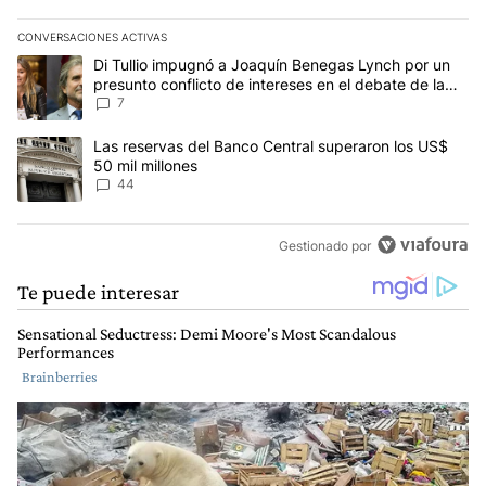
CONVERSACIONES ACTIVAS
Este listado muestra los artículos con más comentarios en los últim
Un artículo de tendencia con el título "Di Tullio impugnó a Joaquí
Di Tullio impugnó a Joaquín Benegas Lynch por un
presunto conflicto de intereses en el debate de la
Ley de Tierras
7
Un artículo de tendencia con el título "Las reservas del Banco Ce
Las reservas del Banco Central superaron los US$
50 mil millones
44
Gestionado por