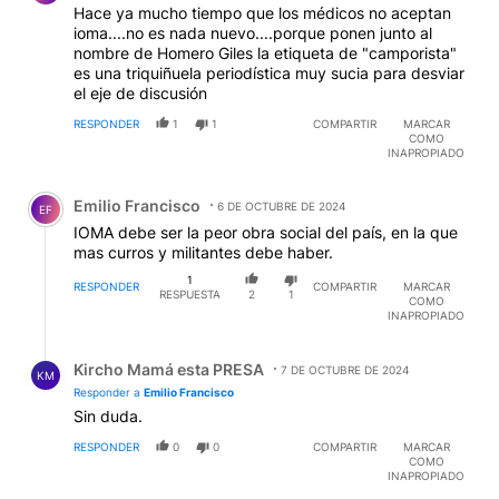
Hace ya mucho tiempo que los médicos no aceptan
ioma....no es nada nuevo....porque ponen junto al
nombre de Homero Giles la etiqueta de "camporista"
es una triquiñuela periodística muy sucia para desviar
el eje de discusión
RESPONDER
1
1
COMPARTIR
MARCAR
COMO
INAPROPIADO
Comentario de Emilio Francisco.
Emilio Francisco
6 DE OCTUBRE DE 2024
EF
IOMA debe ser la peor obra social del país, en la que
mas curros y militantes debe haber.
1
RESPONDER
COMPARTIR
MARCAR
RESPUESTA
2
1
COMO
INAPROPIADO
Respuesta de Kircho Mamá esta PRESA.
Kircho Mamá esta PRESA
7 DE OCTUBRE DE 2024
KM
Responder a
Emilio Francisco
Sin duda.
RESPONDER
0
0
COMPARTIR
MARCAR
COMO
INAPROPIADO