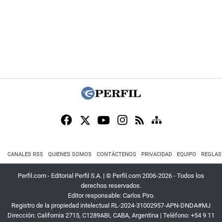
CANALES RSS
QUIENES SOMOS
CONTÁCTENOS
PRIVACIDAD
EQUIPO
REGLAS
Perfil.com - Editorial Perfil S.A.
| © Perfil.com 2006-2026 - Todos los
derechos reservados.
Editor responsable: Carlos Piro.
Registro de la propiedad intelectual RL-2024-31002957-APN-DNDA#MJ
Dirección:
California 2715
,
C1289ABI
,
CABA, Argentina
| Teléfono:
+54 9 11