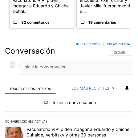
Vacunatorio VIP: piden
Encuesta: Axel Kicillof y
indagar a Eduardo y Chiche
Javier Milei fueron medidos
Duhal...
e...
32 comentarios
19 comentarios
INICIAR SESIÓN
|
CREAR CUENTA
Conversación
SIGA ESTA CO
SEGUIR
LOS MÁS RECIENTES
TODOS LOS COMENTARIOS
Todos los comentarios
Inicie la conversación
CONVERSACIONES ACTIVAS
Este listado muestra los artículos con más comentarios en los últim
Un artículo de tendencia con el título "Vacunatorio VIP: piden in
Vacunatorio VIP: piden indagar a Eduardo y Chiche
Duhalde, Verbitsky y otras 30 personas