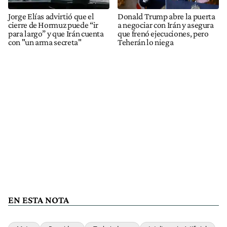
Jorge Elías advirtió que el
Donald Trump abre la puerta
cierre de Hormuz puede “ir
a negociar con Irán y asegura
para largo” y que Irán cuenta
que frenó ejecuciones, pero
con "un arma secreta"
Teherán lo niega
EN ESTA NOTA