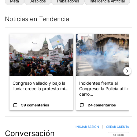
Meta
Despidos
Trabajadores
Inteligencia Artificial
Noticias en Tendencia
Este listado muestra los artículos con más comentarios en los últim
Un artículo de tendencia con el título "Congreso vallado y bajo
Un artículo de tendencia con el
Congreso vallado y bajo la
Incidentes frente al
lluvia: crece la protesta mi...
Congreso: la Policía utiliza
carro...
59 comentarios
24 comentarios
INICIAR SESIÓN
|
CREAR CUENTA
Conversación
SIGA ESTA CO
SEGUIR