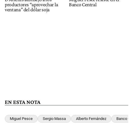
productores “aprovechar la
Banco Central
ventana” del dólar soja
EN ESTA NOTA
Miguel Pesce
Sergio Massa
Alberto Fernández
Banco Cen