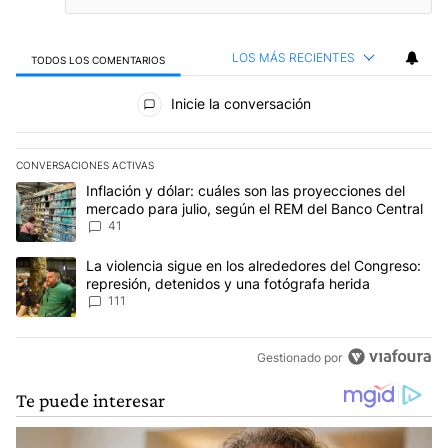
LOS MÁS RECIENTES
TODOS LOS COMENTARIOS
Todos los comentarios
Inicie la conversación
CONVERSACIONES ACTIVAS
Este listado muestra los artículos con más comentarios en los últim
Un artículo de tendencia con el título "Inflación y dólar: cuáles 
Inflación y dólar: cuáles son las proyecciones del
mercado para julio, según el REM del Banco Central
41
Un artículo de tendencia con el título "La violencia sigue en los 
La violencia sigue en los alrededores del Congreso:
represión, detenidos y una fotógrafa herida
111
Gestionado por