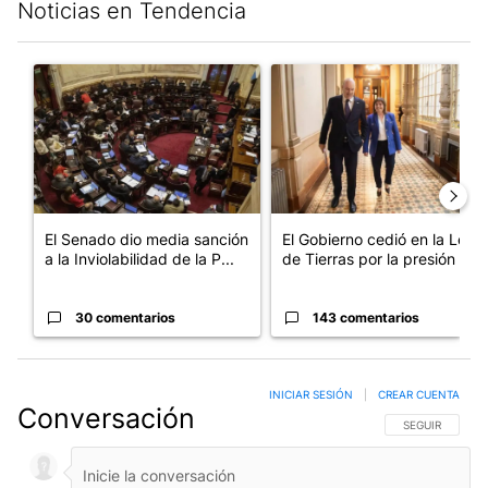
Noticias en Tendencia
Este listado muestra los artículos con más comentarios en los últim
Un artículo de tendencia con el título "El Senado dio media san
Un artículo de tendencia con e
El Senado dio media sanción
El Gobierno cedió en la Ley
a la Inviolabilidad de la P...
de Tierras por la presión d...
30 comentarios
143 comentarios
INICIAR SESIÓN
|
CREAR CUENTA
Conversación
SIGA ESTA CO
SEGUIR