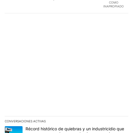
COMO
INAPROPIADO
CONVERSACIONES ACTIVAS
Este listado muestra los artículos con más comentarios en los últim
Un artículo de tendencia con el título "Récord histórico de quie
Récord histórico de quiebras y un industricidio que