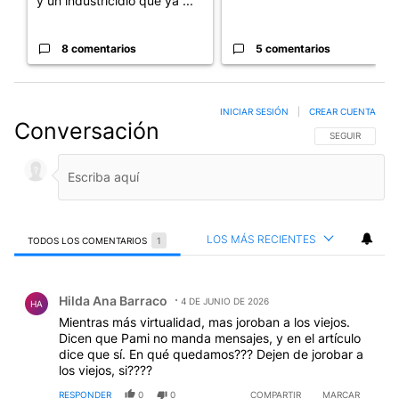
y un industricidio que ya ...
8 comentarios
5 comentarios
INICIAR SESIÓN
|
CREAR CUENTA
Conversación
SIGA ESTA CO
SEGUIR
LOS MÁS RECIENTES
TODOS LOS COMENTARIOS
1
Todos los comentarios
Comentario de Hilda Ana Barraco.
Hilda Ana Barraco
4 DE JUNIO DE 2026
HA
Mientras más virtualidad, mas joroban a los viejos.
Dicen que Pami no manda mensajes, y en el artículo
dice que sí. En qué quedamos??? Dejen de jorobar a
los viejos, si????
RESPONDER
0
0
COMPARTIR
MARCAR