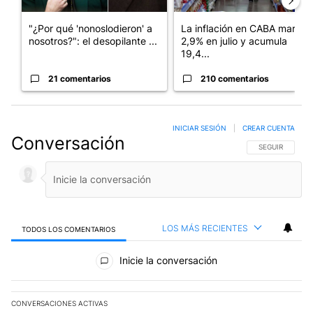
"¿Por qué 'nonoslodieron' a
La inflación en CABA marcó
nosotros?": el desopilante ...
2,9% en julio y acumula
19,4...
21 comentarios
210 comentarios
INICIAR SESIÓN
|
CREAR CUENTA
Conversación
SIGA ESTA CO
SEGUIR
LOS MÁS RECIENTES
TODOS LOS COMENTARIOS
Todos los comentarios
Inicie la conversación
CONVERSACIONES ACTIVAS