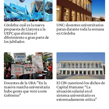
Córdoba: cuál es la nueva
UNC: docentes universitarios
propuesta de Llaryora a la
paran durante toda la semana
UEPC que elimina el
en Córdoba
diferimiento a gran parte de
los jubilados
Docentes de la UBA: "En la
El CIN cuestionó los dichos de
masiva marcha universitaria
Capital Humano: “La
hubo gente que votó a este
situación salarial en el
Gobierno"
sistema universitario es
extremadamente crítica”